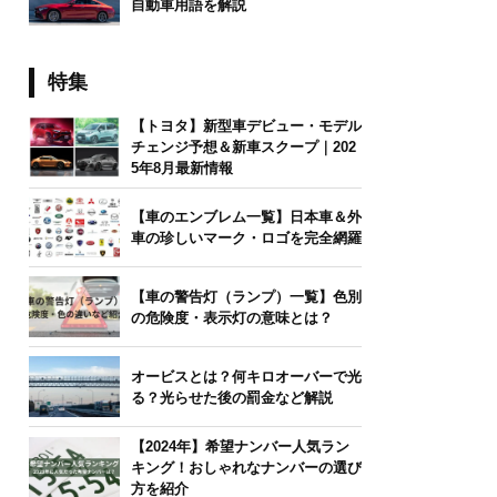
自動車用語を解説
特集
【トヨタ】新型車デビュー・モデル
チェンジ予想＆新車スクープ｜202
5年8月最新情報
【車のエンブレム一覧】日本車＆外
車の珍しいマーク・ロゴを完全網羅
【車の警告灯（ランプ）一覧】色別
の危険度・表示灯の意味とは？
オービスとは？何キロオーバーで光
る？光らせた後の罰金など解説
【2024年】希望ナンバー人気ラン
キング！おしゃれなナンバーの選び
方を紹介