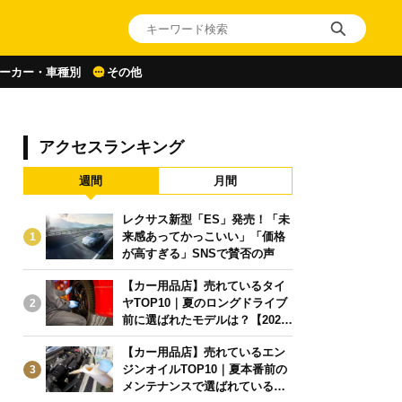
ーカー・車種別
その他
アクセスランキング
週間
月間
レクサス新型「ES」発売！「未
来感あってかっこいい」「価格
1
が高すぎる」SNSで賛否の声
【カー用品店】売れているタイ
ヤTOP10｜夏のロングドライブ
2
前に選ばれたモデルは？【2026
年6月版】
【カー用品店】売れているエン
ジンオイルTOP10｜夏本番前の
3
メンテナンスで選ばれている人