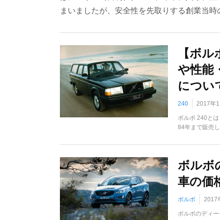
まいましたが、安全性を先取りする創業当時
【ボル
や性能
につい
240
2017年
ボルボ 240と
84年まで販売し
ボルボ
車の価
ボルボ
201
ボルボのディー