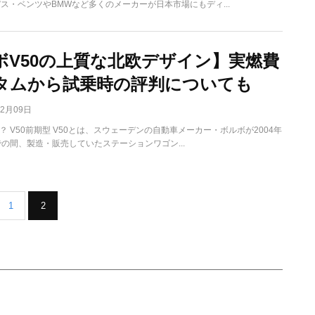
デス・ベンツやBMWなど多くのメーカーが日本市場にもディ...
ボV50の上質な北欧デザイン】実燃費
タムから試乗時の評判についても
02月09日
は？ V50前期型 V50とは、スウェーデンの自動車メーカー・ボルボが2004年
での間、製造・販売していたステーションワゴン...
1
2