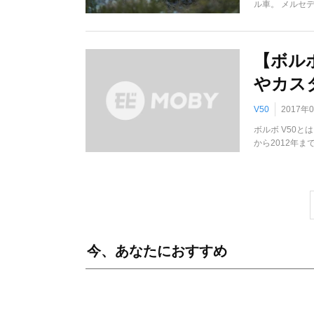
ル車。 メルセ
【ボル
やカス
V50
2017年
ボルボ V50と
から2012年ま
今、あなたにおすすめ