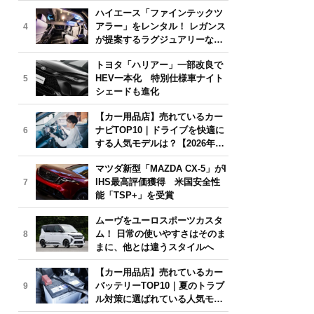
気モデルは？【2026年6月版】
ハイエース「ファインテックツ
アラー」をレンタル！ レガンス
4
が提案するラグジュアリーな移
動体験
トヨタ「ハリアー」一部改良で
HEV一本化 特別仕様車ナイト
5
シェードも進化
【カー用品店】売れているカー
ナビTOP10｜ドライブを快適に
6
する人気モデルは？【2026年6
月版】
マツダ新型「MAZDA CX-5」がI
IHS最高評価獲得 米国安全性
7
能「TSP+」を受賞
ムーヴをユーロスポーツカスタ
ム！ 日常の使いやすさはそのま
8
まに、他とは違うスタイルへ
【カー用品店】売れているカー
バッテリーTOP10｜夏のトラブ
9
ル対策に選ばれている人気モデ
ルは？【2026年6月版】