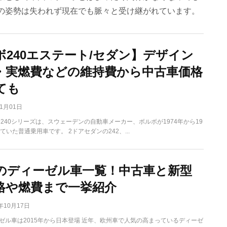
の姿勢は失われず現在でも脈々と受け継がれています。
ボ240エステート/セダン】デザイン
・実燃費などの維持費から中古車価格
ても
11月01日
は 240シリーズは、スウェーデンの自動車メーカー、ボルボが1974年から19
ていた普通乗用車です。 2ドアセダンの242、...
のディーゼル車一覧！中古車と新型
格や燃費まで一挙紹介
7年10月17日
ゼル車は2015年から日本登場 近年、欧州車で人気の高まっているディーゼ