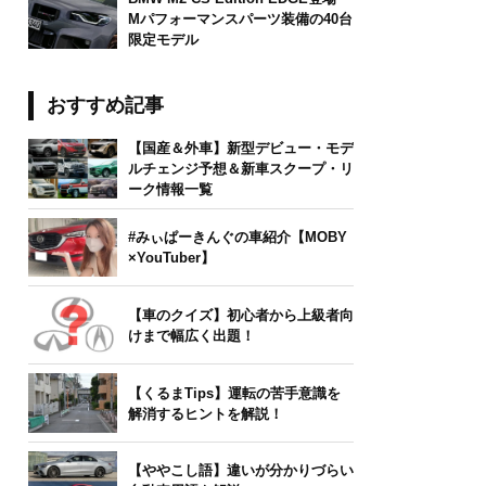
Mパフォーマンスパーツ装備の40台
限定モデル
おすすめ記事
【国産＆外車】新型デビュー・モデ
ルチェンジ予想＆新車スクープ・リ
ーク情報一覧
#みぃぱーきんぐの車紹介【MOBY
×YouTuber】
【車のクイズ】初心者から上級者向
けまで幅広く出題！
【くるまTips】運転の苦手意識を
解消するヒントを解説！
【ややこし語】違いが分かりづらい