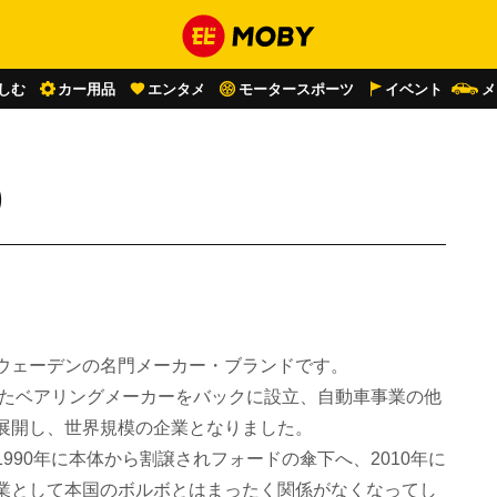
しむ
カー用品
エンタメ
モータースポーツ
イベント
メ
）
ウェーデンの名門メーカー・ブランドです。
いたベアリングメーカーをバックに設立、自動車事業の他
展開し、世界規模の企業となりました。
990年に本体から割譲されフォードの傘下へ、2010年に
業として本国のボルボとはまったく関係がなくなってし