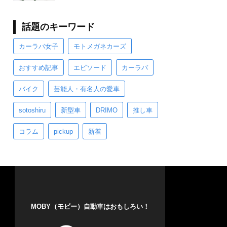
話題のキーワード
カーラバ女子
モトメガネカーズ
おすすめ記事
エピソード
カーラバ
バイク
芸能人・有名人の愛車
sotoshiru
新型車
DRIMO
推し車
コラム
pickup
新着
MOBY（モビー）自動車はおもしろい！