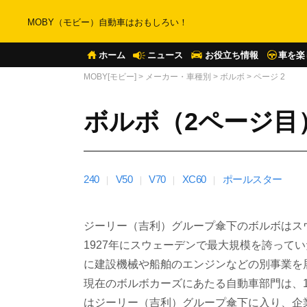
MOBY（モビー）自動車はおもしろい！
ホーム
ニュース
お役立ち情報
車を楽
MOBY[モビー]
>
メーカー・車種別
>
ボルボ
>
ページ 2
ボルボ（2ページ目
240
V50
V70
XC60
ポールスター
ジーリー（吉利）グループ傘下のボルボはス
1927年にスウェーデンで最大規模を誇って
に建設機械や船舶のエンジンなどの別事業を
現在のボルボカーズにあたる自動車部門は、1
はジーリー（吉利）グループ傘下に入り、企