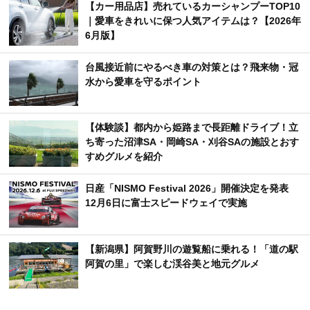
【カー用品店】売れているカーシャンプーTOP10
｜愛車をきれいに保つ人気アイテムは？【2026年
6月版】
台風接近前にやるべき車の対策とは？飛来物・冠
水から愛車を守るポイント
【体験談】都内から姫路まで長距離ドライブ！立
ち寄った沼津SA・岡崎SA・刈谷SAの施設とおす
すめグルメを紹介
日産「NISMO Festival 2026」開催決定を発表
12月6日に富士スピードウェイで実施
【新潟県】阿賀野川の遊覧船に乗れる！「道の駅
阿賀の里」で楽しむ渓谷美と地元グルメ