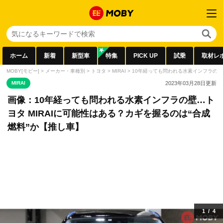
ホーム
新着
新型車
特集
PICK UP
試乗
取材レ
MOBY[モビー]
>
メーカー・車種別
>
トヨタ
>
MIRAI
>
10年経っても問われる水素インフラの壁…
MIRAI
2023年03月28日
更新
画像：10年経っても問われる水素インフラの壁…ト
ヨタ MIRAIに可能性はある？カギを握るのは“合成
燃料”か【推し車】
1
/
4