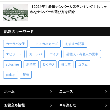
【2024年】希望ナンバー人気ランキング！おしゃ
れなナンバーの選び方を紹介
話題のキーワード
カーラバ女子
モトメガネカーズ
おすすめ記事
エピソード
カーラバ
バイク
芸能人・有名人の愛車
sotoshiru
新型車
DRIMO
推し車
コラム
pickup
新着
ホーム
ニュース
お役立ち情報
車を楽しむ