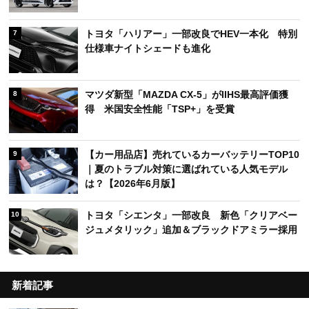
トヨタ「ハリアー」一部改良でHEV一本化 特別
7
仕様車ナイトシェードも進化
マツダ新型「MAZDA CX-5」がIIHS最高評価獲
8
得 米国安全性能「TSP+」を受賞
【カー用品店】売れているカーバッテリーTOP10
9
｜夏のトラブル対策に選ばれている人気モデル
は？【2026年6月版】
トヨタ「シエンタ」一部改良 新色「クリアベー
10
ジュメタリック」追加＆ブラックドアミラー採用
新着記事