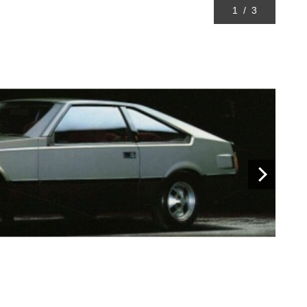
1
/
3