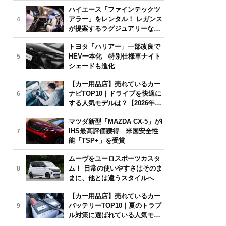
気モデルは？【2026年6月版】
ハイエース「ファインテックツ
アラー」をレンタル！ レガンス
4
が提案するラグジュアリーな移
動体験
トヨタ「ハリアー」一部改良で
HEV一本化 特別仕様車ナイト
5
シェードも進化
【カー用品店】売れているカー
ナビTOP10｜ドライブを快適に
6
する人気モデルは？【2026年6
月版】
マツダ新型「MAZDA CX-5」がI
IHS最高評価獲得 米国安全性
7
能「TSP+」を受賞
ムーヴをユーロスポーツカスタ
ム！ 日常の使いやすさはそのま
8
まに、他とは違うスタイルへ
【カー用品店】売れているカー
バッテリーTOP10｜夏のトラブ
9
ル対策に選ばれている人気モデ
ルは？【2026年6月版】