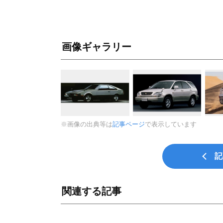
画像ギャラリー
※画像の出典等は
記事ページ
で表示しています
記
関連する記事