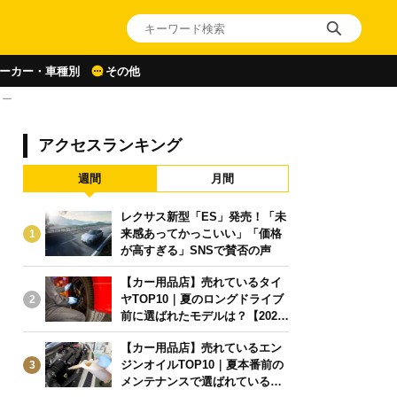
ーカー・車種別
その他
リー
アクセスランキング
週間
月間
レクサス新型「ES」発売！「未
来感あってかっこいい」「価格
1
が高すぎる」SNSで賛否の声
【カー用品店】売れているタイ
ヤTOP10｜夏のロングドライブ
2
前に選ばれたモデルは？【2026
年6月版】
【カー用品店】売れているエン
ジンオイルTOP10｜夏本番前の
3
メンテナンスで選ばれている人