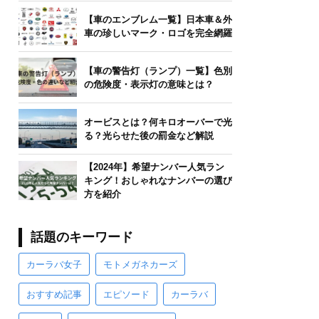
【車のエンブレム一覧】日本車＆外
車の珍しいマーク・ロゴを完全網羅
【車の警告灯（ランプ）一覧】色別
の危険度・表示灯の意味とは？
オービスとは？何キロオーバーで光
る？光らせた後の罰金など解説
【2024年】希望ナンバー人気ラン
キング！おしゃれなナンバーの選び
方を紹介
話題のキーワード
カーラバ女子
モトメガネカーズ
おすすめ記事
エピソード
カーラバ