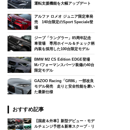
運転支援機能を大幅アップデート
アルファ ロメオ ジュニア限定車発
売 140台限定のSport Speciale登
場
ジープ「ラングラー」85周年記念
車登場 専用ホイール＆チェック柄
内装を採用した100台限定モデル
BMW M2 CS Edition EDGE登場
Mパフォーマンスパーツ装備の40台
限定モデル
GAZOO Racing「GR86」一部改良
モデル発売 走りと安全性能を磨い
た最新仕様
おすすめ記事
【国産＆外車】新型デビュー・モデ
ルチェンジ予想＆新車スクープ・リ