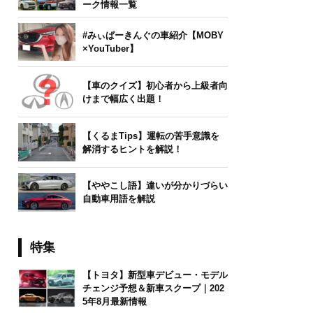
ーク情報一覧
#みぃぱーきんぐの車紹介【MOBY
×YouTuber】
【車のクイズ】初心者から上級者向
けまで幅広く出題！
【くるまTips】運転の苦手意識を
解消するヒントを解説！
【ややこし語】違いが分かりづらい
自動車用語を解説
特集
【トヨタ】新型車デビュー・モデル
チェンジ予想＆新車スクープ｜202
5年8月最新情報