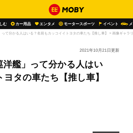
しむ
カー用品
エンタメ
モータースポーツ
イベント
メ
」って分かる人はいる？名前もカッコイイトヨタの車たち【推し車】
>
画像ギャラ
2021年10月21日
更新
巡洋艦」って分かる人はい
トヨタの車たち【推し車】