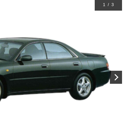
1
/
3