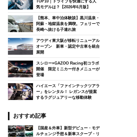
TOP10｜ドライブを快適にする人
気モデルは？【2026年6月版】
【熊本、車中泊体験談】黒川温泉・
阿蘇・地獄温泉を満喫。フェリーで
長崎へ抜ける子連れ旅
アウディ東大阪が移転リニューアル
オープン 新車・認定中古車を統合
展開
スシロー×GAZOO Racing初コラボ
開催 限定ミニカー付きメニューが
登場
ハイエース「ファインテックツアラ
ー」をレンタル！ レガンスが提案
するラグジュアリーな移動体験
おすすめ記事
【国産＆外車】新型デビュー・モデ
ルチェンジ予想＆新車スクープ・リ