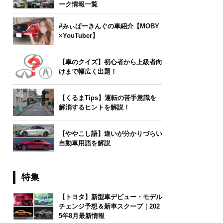
ーク情報一覧
#みぃぱーきんぐの車紹介【MOBY
×YouTuber】
【車のクイズ】初心者から上級者向
けまで幅広く出題！
【くるまTips】運転の苦手意識を
解消するヒントを解説！
【ややこし語】違いが分かりづらい
自動車用語を解説
特集
【トヨタ】新型車デビュー・モデル
チェンジ予想＆新車スクープ｜202
5年8月最新情報