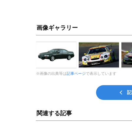
画像ギャラリー
※画像の出典等は
記事ページ
で表示しています
記
関連する記事