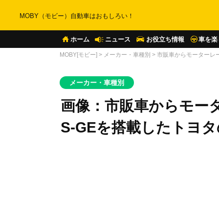
MOBY（モビー）自動車はおもしろい！
ホーム
ニュース
お役立ち情報
車を楽
MOBY[モビー]
>
メーカー・車種別
>
市販車からモーターレー
メーカー・車種別
画像：市販車からモー
S-GEを搭載したトヨ