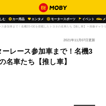
しむ
カー用品
エンタメ
モータースポーツ
イベント
メ
ス参加車まで！名機3S-GEを搭載したトヨタの名車たち【推し車】
>
画像ギャラ
2021年11月07日
更新
ターレース参加車まで！名機3
タの名車たち【推し車】