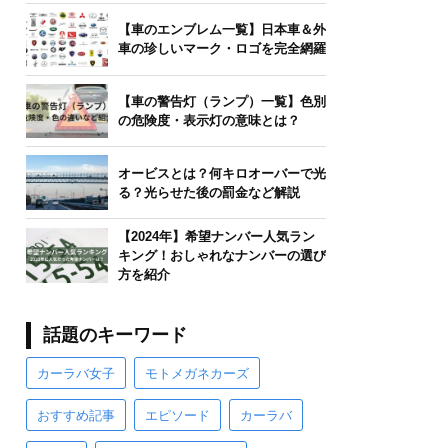
【車のエンブレム一覧】日本車＆外
車の珍しいマーク・ロゴを完全網羅
【車の警告灯（ランプ）一覧】色別
の危険度・表示灯の意味とは？
オービスとは？何キロオーバーで光
る？光らせた後の罰金など解説
【2024年】希望ナンバー人気ラン
キング！おしゃれなナンバーの選び
方を紹介
話題のキーワード
カーラバ女子
モトメガネカーズ
おすすめ記事
エピソード
カーラバ