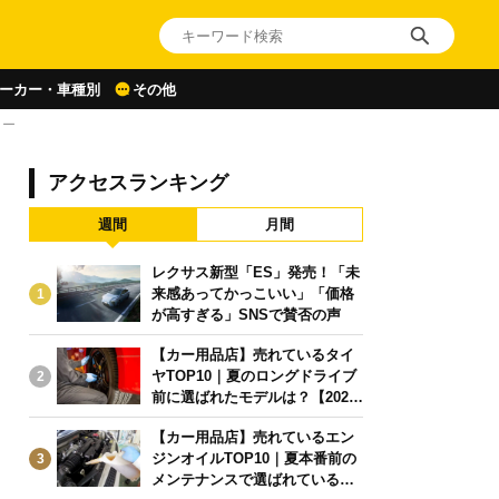
ーカー・車種別
その他
リー
アクセスランキング
週間
月間
レクサス新型「ES」発売！「未
来感あってかっこいい」「価格
1
が高すぎる」SNSで賛否の声
【カー用品店】売れているタイ
ヤTOP10｜夏のロングドライブ
2
前に選ばれたモデルは？【2026
年6月版】
【カー用品店】売れているエン
ジンオイルTOP10｜夏本番前の
3
メンテナンスで選ばれている人