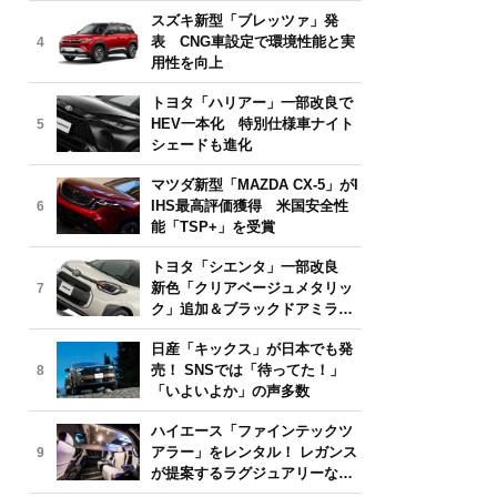
気モデルは？【2026年6月版】
スズキ新型「ブレッツァ」発
表 CNG車設定で環境性能と実
4
用性を向上
トヨタ「ハリアー」一部改良で
HEV一本化 特別仕様車ナイト
5
シェードも進化
マツダ新型「MAZDA CX-5」がI
IHS最高評価獲得 米国安全性
6
能「TSP+」を受賞
トヨタ「シエンタ」一部改良
新色「クリアベージュメタリッ
7
ク」追加＆ブラックドアミラー
採用
日産「キックス」が日本でも発
売！ SNSでは「待ってた！」
8
「いよいよか」の声多数
ハイエース「ファインテックツ
アラー」をレンタル！ レガンス
9
が提案するラグジュアリーな移
動体験