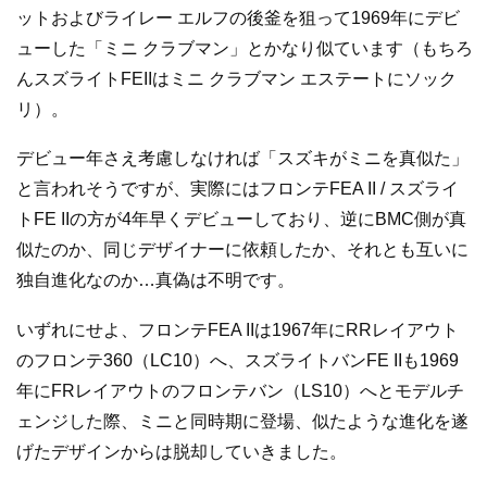
ットおよびライレー エルフの後釜を狙って1969年にデビ
ューした「ミニ クラブマン」とかなり似ています（もちろ
んスズライトFEIIはミニ クラブマン エステートにソック
リ）。
デビュー年さえ考慮しなければ「スズキがミニを真似た」
と言われそうですが、実際にはフロンテFEA II / スズライ
トFE IIの方が4年早くデビューしており、逆にBMC側が真
似たのか、同じデザイナーに依頼したか、それとも互いに
独自進化なのか…真偽は不明です。
いずれにせよ、フロンテFEA IIは1967年にRRレイアウト
のフロンテ360（LC10）へ、スズライトバンFE IIも1969
年にFRレイアウトのフロンテバン（LS10）へとモデルチ
ェンジした際、ミニと同時期に登場、似たような進化を遂
げたデザインからは脱却していきました。