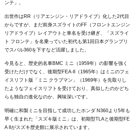
ンテ」。
出世作はRR（リアエンジン・リアドライブ）化した2代目
からですが、まだ前身スズライトのFF（フロントエンジン
リアドライブ）レイアウトと車名を受け継ぎ、「スズライ
ト フロンテ」を名乗っていた初代も第1回日本グランプリ
でスバル360を下すなど活躍しました。
今見ると、歴史的名車BMC ミニ（1959年）の影響を強く
受けただけでなく、後期型FEA-II（1965年）はミニのフェ
イスリフト版「ミニ クラブマン」（1969年）を先取りし
たようなフェイスリフトを受けており、真似したのかどち
らも独自の進化なのか、興味深いです。
明確に和製ミニを目指して成功したホンダ N360より5年も
早く生まれた「スズキ版ミニ」は、初期型TLAと後期型FE
A IIがスズキ歴史館に展示されています。