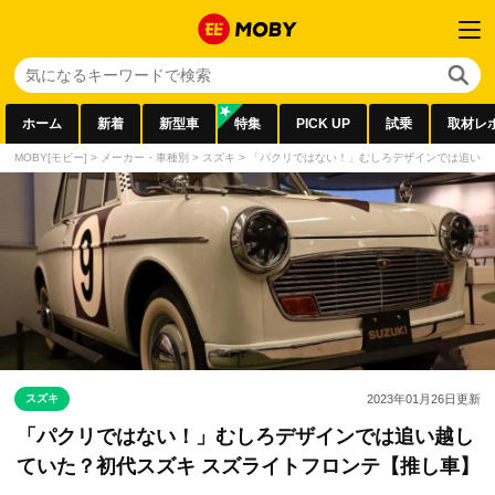
ホーム
新着
新型車
特集
PICK UP
試乗
取材レ
MOBY[モビー]
>
メーカー・車種別
>
スズキ
>
「パクリではない！」むしろデザインでは追い越
スズキ
2023年01月26日
更新
「パクリではない！」むしろデザインでは追い越し
ていた？初代スズキ スズライトフロンテ【推し車】