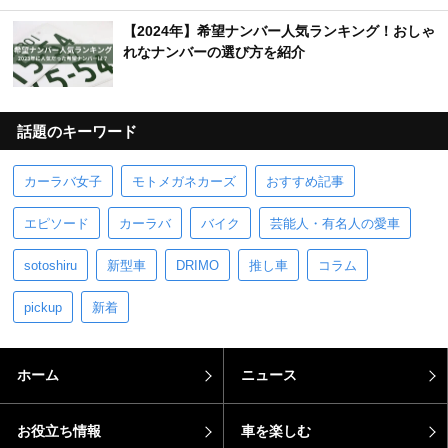
【2024年】希望ナンバー人気ランキング！おしゃ
れなナンバーの選び方を紹介
話題のキーワード
カーラバ女子
モトメガネカーズ
おすすめ記事
エピソード
カーラバ
バイク
芸能人・有名人の愛車
sotoshiru
新型車
DRIMO
推し車
コラム
pickup
新着
ホーム
ニュース
お役立ち情報
車を楽しむ