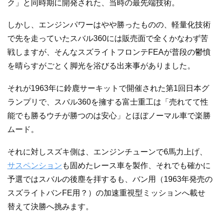
ク」と同時期に開発された、当時の最先端技術。
しかし、エンジンパワーはやや勝ったものの、軽量化技術
で先を走っていたスバル360には販売面で全くかなわず苦
戦しますが、そんなスズライトフロンテFEAが普段の鬱憤
を晴らすがごとく脚光を浴びる出来事がありました。
それが1963年に鈴鹿サーキットで開催された第1回日本グ
ランプリで、スバル360を擁する富士重工は「売れてて性
能でも勝るウチが勝つのは安心」とほぼノーマル車で楽勝
ムード。
それに対しスズキ側は、エンジンチューンで6馬力上げ、
サスペンション
も固めたレース車を製作、それでも確かに
予選ではスバルの後塵を拝するも、バン用（1963年発売の
スズライトバンFE用？）の加速重視型ミッションへ載せ
替えて決勝へ挑みます。