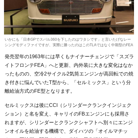
いかにも「日本GPでスバル360を下したのはワタシです」と言いたげなレー
シングモディファイですが、実際に勝ったのはこのTLAではなく中期型のFEA
発売翌年の1963年には早くもナイナーチェンジで「スズラ
イトフロンテFEA」へと更新、内外装に大きな変化はなか
ったものの、空冷2サイクル2気筒エンジンが高回転での焼
き付きに悩んでいたT型から、「セルミックス」という分
離給油方式のFE型となります。
セルミックスは後にCCI（シリンダークランクインジェク
ション）と名を変え、キャリイのFBエンジンにも採用さ
れますが、シリンダーとクランクシャフトへ別々にエンジ
ンオイルを給油する機構で、ダイハツの「オイルマチッ