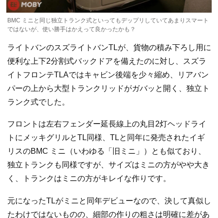
BMC ミニと同じ独立トランク式といってもデップリしていてあまりスマート
ではないが、使い勝手はかえって良かったかも？
ライトバンのスズライトバンTLが、貨物の積み下ろし用に
便利な上下2分割式バックドアを備えたのに対し、スズラ
イトフロンテTLAではキャビン後端を少々縮め、リアバン
パーの上から大型トランクリッドがガバッと開く、独立ト
ランク式でした。
フロントは左右フェンダー延長線上の丸目2灯ヘッドライ
トにメッキグリルとTL同様、TLと同年に発売されたイギ
リスのBMC ミニ（いわゆる「旧ミニ」）とも似ており、
独立トランクも同様ですが、サイズはミニの方がやや大き
く、トランクはミニの方がキレイな作りです。
元になったTLがミニと同年デビューなので、決して真似し
たわけではないものの、細部の作りの粗さは明確に差があ