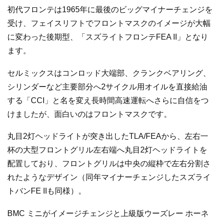
初代フロンテは1965年に最後のビッグマイナーチェンジを
受け、フェイスリフトでフロントマスクのイメージが大幅
に変わった後期型、「スズライトフロンテFEA II」となり
ます。
セルミックスはコンロッド大端部、クランクベアリング、
シリンダーなど主要部分へ2サイクル用オイルを直接給油
する「CCI」と名を変え長時間高速運転へさらに自信をつ
けましたが、面白いのはフロントマスクです。
丸目2灯ヘッドライトが突き出したTLA/FEAから、左右一
杯の大型フロントグリル左右端へ丸目2灯ヘッドライトを
配置しており、フロントグリルは中央の縦枠で左右分割さ
れたようなデザイン（同年マイナーチェンジしたスズライ
トバンFE IIも同様）。
BMC ミニがイメージチェンジと上級版ウーズレー ホーネ