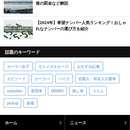
後の罰金など解説
【2024年】希望ナンバー人気ランキング！おしゃ
れなナンバーの選び方を紹介
話題のキーワード
カーラバ女子
モトメガネカーズ
おすすめ記事
エピソード
カーラバ
バイク
芸能人・有名人の愛車
sotoshiru
新型車
DRIMO
推し車
コラム
pickup
新着
ホーム
ニュース