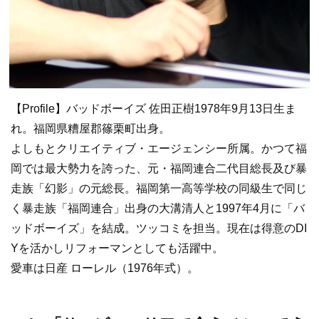
【Profile】バッドボーイズ 佐田正樹1978年9月13日生ま
れ。福岡県糟屋郡篠栗町出身。
よしもとクリエイティブ・エージェンシー所属。かつて福
岡では最大勢力を誇った、元・福岡連合二代目総長及び暴
走族「幻影」の元総長。福岡第一高等学校の同級生で同じ
く暴走族「福岡連合」出身の大溝清人と1997年4月に「バ
ッドボーイズ」を結成。ツッコミを担当。現在は得意のDI
Yを活かしリフォーマンとしても活躍中。
愛車は日産 ローレル（1976年式）。