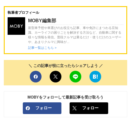
執筆者プロフィール
MOBY編集部
新型車予想や車選びのお役立ち記事、車や免許にまつわる豆知
識、カーライフの困りごとを解決する方法など、自動車に関する
様々な情報を発信。普段クルマは乗るだけ・使うだけのユーザー
や、あまりクルマに興味が...
記事一覧はこちら >
＼ この記事が役に立ったらシェアしよう ／
MOBYをフォローして最新記事を受け取ろう
フォロー
フォロー