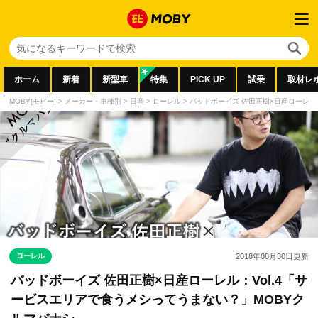
ホーム
新着
新型車
特集
PICK UP
試乗
取材レ
MOBY[モビー]
>
メーカー・車種別
>
日産
>
ローレル
>
バッドボーイズ 佐田正樹×日産ローレル
ローレル
2018年08月30日
更新
バッドボーイズ 佐田正樹×日産ローレル：Vol.4「サ
ービスエリアで食うメシってうまない？」MOBYク