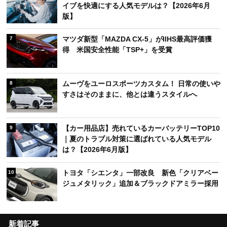
イブを快適にする人気モデルは？【2026年6月
版】
マツダ新型「MAZDA CX-5」がIIHS最高評価獲
7
得 米国安全性能「TSP+」を受賞
ムーヴをユーロスポーツカスタム！ 日常の使いや
8
すさはそのままに、他とは違うスタイルへ
【カー用品店】売れているカーバッテリーTOP10
9
｜夏のトラブル対策に選ばれている人気モデル
は？【2026年6月版】
トヨタ「シエンタ」一部改良 新色「クリアベー
10
ジュメタリック」追加＆ブラックドアミラー採用
新着記事