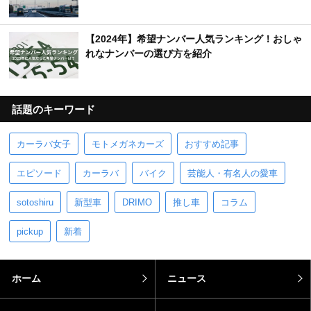
【2024年】希望ナンバー人気ランキング！おしゃ
れなナンバーの選び方を紹介
話題のキーワード
カーラバ女子
モトメガネカーズ
おすすめ記事
エピソード
カーラバ
バイク
芸能人・有名人の愛車
sotoshiru
新型車
DRIMO
推し車
コラム
pickup
新着
ホーム
ニュース