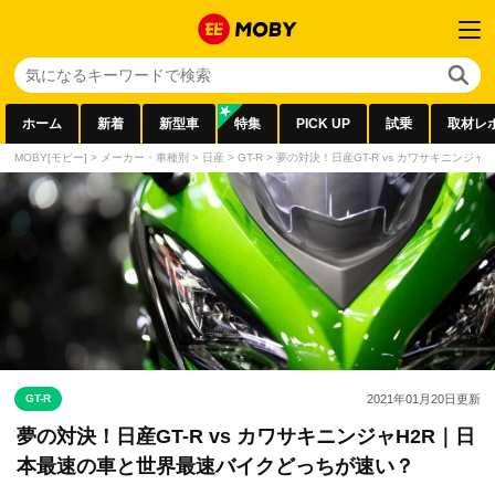
ホーム
新着
新型車
特集
PICK UP
試乗
取材レ
MOBY[モビー]
>
メーカー・車種別
>
日産
>
GT-R
>
夢の対決！日産GT-R vs カワサキニンジ
GT-R
2021年01月20日
更新
夢の対決！日産GT-R vs カワサキニンジャH2R｜日
本最速の車と世界最速バイクどっちが速い？