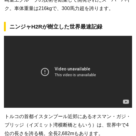
ク。車体重量は216kgで、300馬力超を誇ります。
ニンジャH2Rが樹立した世界最速記録
トルコの首都イスタンブール近郊にあるオスマン・ガジ・
ブリッジ（イズミット湾横断橋ともいう）は、世界中で4
位の長さを誇る橋。全長2,682mもあります。