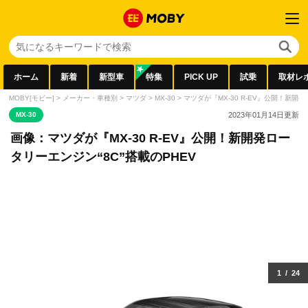
ホーム
新着
新型車
特集
PICK UP
試乗
取材レ
MOBY[モビー]
>
メーカー・車種別
>
マツダ
>
MX-30
>
マツダが『MX-30 R-EV』公開！新開発
MX-30
2023年01月14日
更新
画像：マツダが『MX-30 R-EV』公開！新開発ロー
タリーエンジン“8C”搭載のPHEV
1
/
24