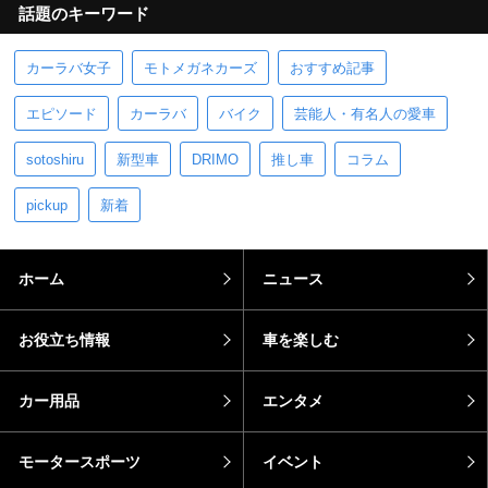
話題のキーワード
カーラバ女子
モトメガネカーズ
おすすめ記事
エピソード
カーラバ
バイク
芸能人・有名人の愛車
sotoshiru
新型車
DRIMO
推し車
コラム
pickup
新着
ホーム
ニュース
お役立ち情報
車を楽しむ
カー用品
エンタメ
モータースポーツ
イベント