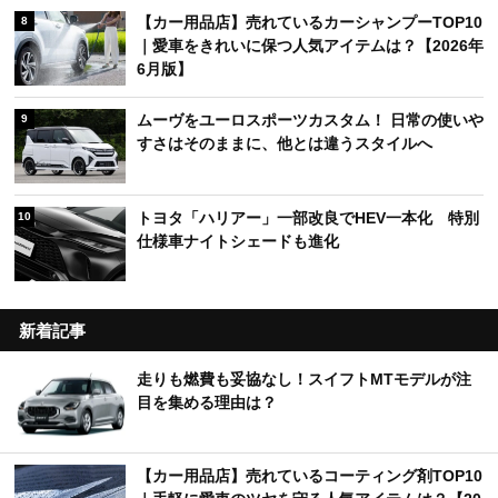
【カー用品店】売れているカーシャンプーTOP10
8
｜愛車をきれいに保つ人気アイテムは？【2026年
6月版】
ムーヴをユーロスポーツカスタム！ 日常の使いや
9
すさはそのままに、他とは違うスタイルへ
トヨタ「ハリアー」一部改良でHEV一本化 特別
10
仕様車ナイトシェードも進化
新着記事
走りも燃費も妥協なし！スイフトMTモデルが注
目を集める理由は？
【カー用品店】売れているコーティング剤TOP10