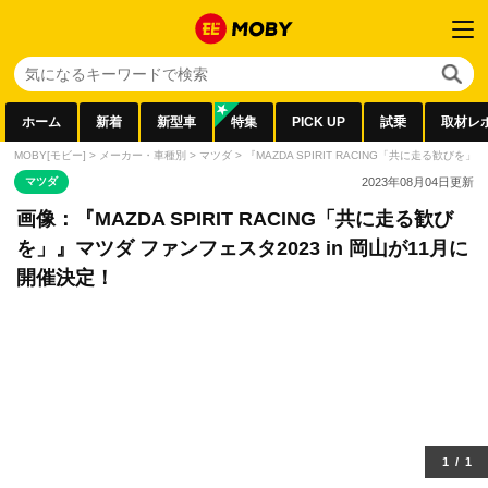
ホーム
新着
新型車
特集
PICK UP
試乗
取材レ
MOBY[モビー]
>
メーカー・車種別
>
マツダ
>
『MAZDA SPIRIT RACING「共に走る歓びを
マツダ
2023年08月04日
更新
画像：『MAZDA SPIRIT RACING「共に走る歓び
を」』マツダ ファンフェスタ2023 in 岡山が11月に
開催決定！
1
/
1