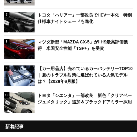
トヨタ「ハリアー」一部改良でHEV一本化 特別
7
仕様車ナイトシェードも進化
マツダ新型「MAZDA CX-5」がIIHS最高評価獲
8
得 米国安全性能「TSP+」を受賞
【カー用品店】売れているカーバッテリーTOP10
9
｜夏のトラブル対策に選ばれている人気モデル
は？【2026年6月版】
トヨタ「シエンタ」一部改良 新色「クリアベー
10
ジュメタリック」追加＆ブラックドアミラー採用
新着記事