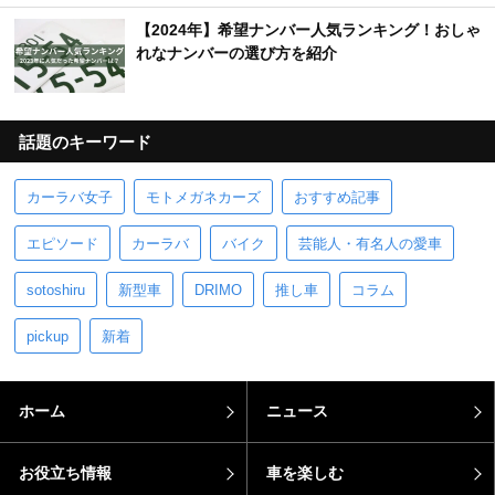
【2024年】希望ナンバー人気ランキング！おしゃ
れなナンバーの選び方を紹介
話題のキーワード
カーラバ女子
モトメガネカーズ
おすすめ記事
エピソード
カーラバ
バイク
芸能人・有名人の愛車
sotoshiru
新型車
DRIMO
推し車
コラム
pickup
新着
ホーム
ニュース
お役立ち情報
車を楽しむ