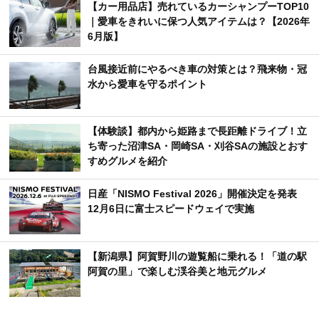
【カー用品店】売れているカーシャンプーTOP10
｜愛車をきれいに保つ人気アイテムは？【2026年
6月版】
台風接近前にやるべき車の対策とは？飛来物・冠
水から愛車を守るポイント
【体験談】都内から姫路まで長距離ドライブ！立
ち寄った沼津SA・岡崎SA・刈谷SAの施設とおす
すめグルメを紹介
日産「NISMO Festival 2026」開催決定を発表
12月6日に富士スピードウェイで実施
【新潟県】阿賀野川の遊覧船に乗れる！「道の駅
阿賀の里」で楽しむ渓谷美と地元グルメ