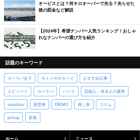
オービスとは？何キロオーバーで光る？光らせた
後の罰金など解説
【2024年】希望ナンバー人気ランキング！おしゃ
れなナンバーの選び方を紹介
話題のキーワード
カーラバ女子
モトメガネカーズ
おすすめ記事
エピソード
カーラバ
バイク
芸能人・有名人の愛車
sotoshiru
新型車
DRIMO
推し車
コラム
pickup
新着
ホーム
ニュース