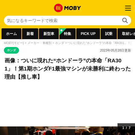
ホーム
新着
新型車
特集
PICK UP
試乗
取材レ
MOBY[モビー]
>
メーカー・車種別
>
ホンダ
>
ついに現れた“ホンドーラ”の本命「RA301」！
ホンダ
2023年05月28日
更新
画像：ついに現れた“ホンドーラ”の本命「RA30
1」！第1期ホンダF1最強マシンが未勝利に終わった
理由【推し車】
1
/
7