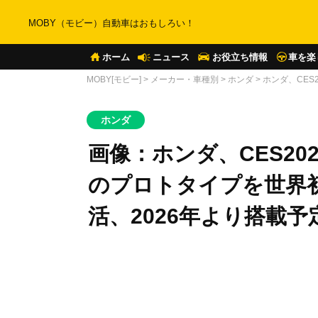
MOBY（モビー）自動車はおもしろい！
ホーム
ニュース
お役立ち情報
車を楽
MOBY[モビー]
>
メーカー・車種別
>
ホンダ
>
ホンダ、CES
ホンダ
画像：ホンダ、CES202
のプロトタイプを世界初
活、2026年より搭載予