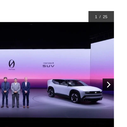
1
/
25