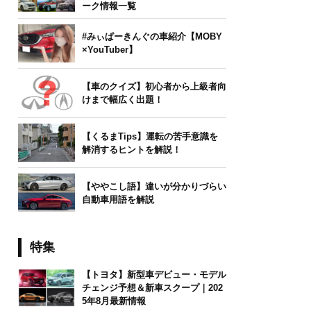
ーク情報一覧
#みぃぱーきんぐの車紹介【MOBY
×YouTuber】
【車のクイズ】初心者から上級者向
けまで幅広く出題！
【くるまTips】運転の苦手意識を
解消するヒントを解説！
【ややこし語】違いが分かりづらい
自動車用語を解説
特集
【トヨタ】新型車デビュー・モデル
チェンジ予想＆新車スクープ｜202
5年8月最新情報