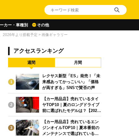
ーカー・車種別
その他
、2026年より搭載予定
>
画像ギャラリー
アクセスランキング
週間
月間
レクサス新型「ES」発売！「未
来感あってかっこいい」「価格
1
が高すぎる」SNSで賛否の声
【カー用品店】売れているタイ
ヤTOP10｜夏のロングドライブ
2
前に選ばれたモデルは？【2026
年6月版】
【カー用品店】売れているエン
ジンオイルTOP10｜夏本番前の
3
メンテナンスで選ばれている人