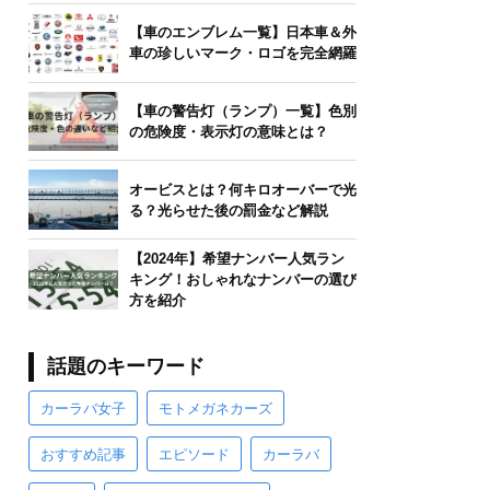
【車のエンブレム一覧】日本車＆外
車の珍しいマーク・ロゴを完全網羅
【車の警告灯（ランプ）一覧】色別
の危険度・表示灯の意味とは？
オービスとは？何キロオーバーで光
る？光らせた後の罰金など解説
【2024年】希望ナンバー人気ラン
キング！おしゃれなナンバーの選び
方を紹介
話題のキーワード
カーラバ女子
モトメガネカーズ
おすすめ記事
エピソード
カーラバ