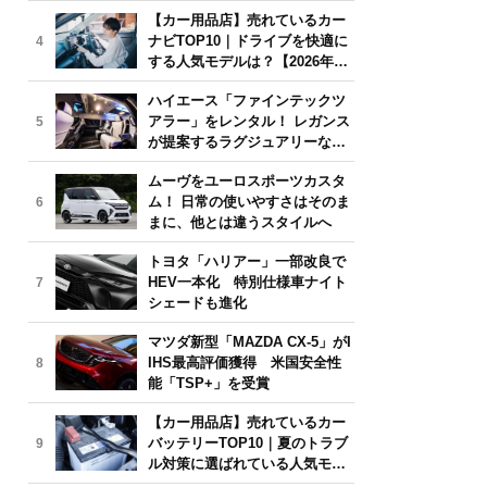
気モデルは？【2026年6月版】
【カー用品店】売れているカー
ナビTOP10｜ドライブを快適に
4
する人気モデルは？【2026年6
月版】
ハイエース「ファインテックツ
アラー」をレンタル！ レガンス
5
が提案するラグジュアリーな移
動体験
ムーヴをユーロスポーツカスタ
ム！ 日常の使いやすさはそのま
6
まに、他とは違うスタイルへ
トヨタ「ハリアー」一部改良で
HEV一本化 特別仕様車ナイト
7
シェードも進化
マツダ新型「MAZDA CX-5」がI
IHS最高評価獲得 米国安全性
8
能「TSP+」を受賞
【カー用品店】売れているカー
バッテリーTOP10｜夏のトラブ
9
ル対策に選ばれている人気モデ
ルは？【2026年6月版】