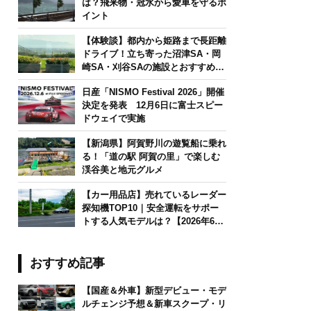
は？飛来物・冠水から愛車を守るポ
イント
【体験談】都内から姫路まで長距離
ドライブ！立ち寄った沼津SA・岡
崎SA・刈谷SAの施設とおすすめグ
ルメを紹介
日産「NISMO Festival 2026」開催
決定を発表 12月6日に富士スピー
ドウェイで実施
【新潟県】阿賀野川の遊覧船に乗れ
る！「道の駅 阿賀の里」で楽しむ
渓谷美と地元グルメ
【カー用品店】売れているレーダー
探知機TOP10｜安全運転をサポー
トする人気モデルは？【2026年6月
版】
おすすめ記事
【国産＆外車】新型デビュー・モデ
ルチェンジ予想＆新車スクープ・リ