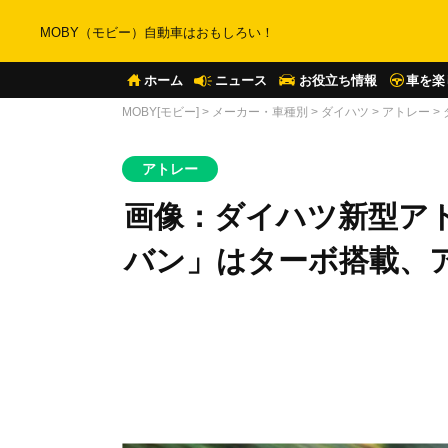
MOBY（モビー）自動車はおもしろい！
ホーム
ニュース
お役立ち情報
車を楽
MOBY[モビー]
>
メーカー・車種別
>
ダイハツ
>
アトレー
>
アトレー
画像：ダイハツ新型ア
バン」はターボ搭載、