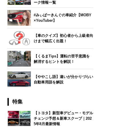
ーク情報一覧
#みぃぱーきんぐの車紹介【MOBY
×YouTuber】
【車のクイズ】初心者から上級者向
けまで幅広く出題！
【くるまTips】運転の苦手意識を
解消するヒントを解説！
【ややこし語】違いが分かりづらい
自動車用語を解説
特集
【トヨタ】新型車デビュー・モデル
チェンジ予想＆新車スクープ｜202
5年8月最新情報