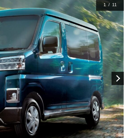
1
/
11