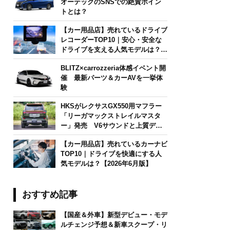
オーテックのSNSでの絶賛ポイン
トとは？
【カー用品店】売れているドライブ
レコーダーTOP10｜安心・安全な
ドライブを支える人気モデルは？
【2026年6月版】
BLITZ×carrozzeria体感イベント開
催 最新パーツ＆カーAVを一挙体
験
HKSがレクサスGX550用マフラー
「リーガマックストレイルマスタ
ー」発売 V6サウンドと上質デザ
インを両立
【カー用品店】売れているカーナビ
TOP10｜ドライブを快適にする人
気モデルは？【2026年6月版】
おすすめ記事
【国産＆外車】新型デビュー・モデ
ルチェンジ予想＆新車スクープ・リ