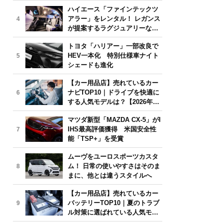
気モデルは？【2026年6月版】
ハイエース「ファインテックツ
アラー」をレンタル！ レガンス
4
が提案するラグジュアリーな移
動体験
トヨタ「ハリアー」一部改良で
HEV一本化 特別仕様車ナイト
5
シェードも進化
【カー用品店】売れているカー
ナビTOP10｜ドライブを快適に
6
する人気モデルは？【2026年6
月版】
マツダ新型「MAZDA CX-5」がI
IHS最高評価獲得 米国安全性
7
能「TSP+」を受賞
ムーヴをユーロスポーツカスタ
ム！ 日常の使いやすさはそのま
8
まに、他とは違うスタイルへ
【カー用品店】売れているカー
バッテリーTOP10｜夏のトラブ
9
ル対策に選ばれている人気モデ
ルは？【2026年6月版】