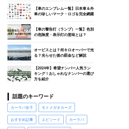
【車のエンブレム一覧】日本車＆外
車の珍しいマーク・ロゴを完全網羅
【車の警告灯（ランプ）一覧】色別
の危険度・表示灯の意味とは？
オービスとは？何キロオーバーで光
る？光らせた後の罰金など解説
【2024年】希望ナンバー人気ラン
キング！おしゃれなナンバーの選び
方を紹介
話題のキーワード
カーラバ女子
モトメガネカーズ
おすすめ記事
エピソード
カーラバ