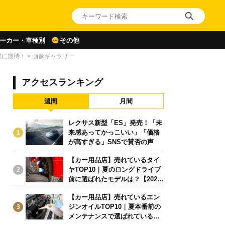
ーカー・車種別
その他
躍に期待！
>
画像ギャラリー
アクセスランキング
週間
月間
レクサス新型「ES」発売！「未
来感あってかっこいい」「価格
1
が高すぎる」SNSで賛否の声
【カー用品店】売れているタイ
ヤTOP10｜夏のロングドライブ
2
前に選ばれたモデルは？【2026
年6月版】
【カー用品店】売れているエン
ジンオイルTOP10｜夏本番前の
3
メンテナンスで選ばれている人