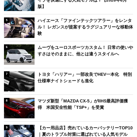
イブを快適にする人気モデルは？【2026年6月
版】
ハイエース「ファインテックツアラー」をレンタ
5
ル！ レガンスが提案するラグジュアリーな移動体
験
ムーヴをユーロスポーツカスタム！ 日常の使いや
6
すさはそのままに、他とは違うスタイルへ
トヨタ「ハリアー」一部改良でHEV一本化 特別
7
仕様車ナイトシェードも進化
マツダ新型「MAZDA CX-5」がIIHS最高評価獲
8
得 米国安全性能「TSP+」を受賞
【カー用品店】売れているカーバッテリーTOP10
9
｜夏のトラブル対策に選ばれている人気モデル