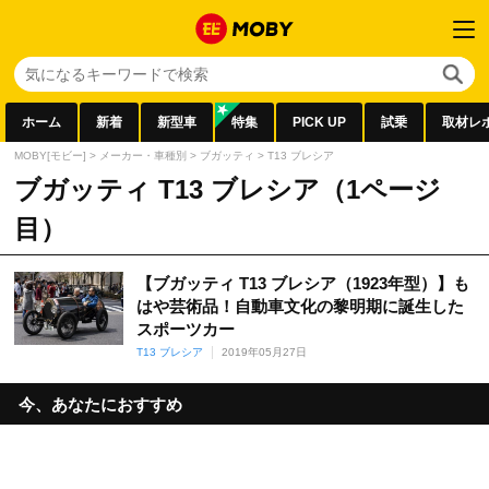
ホーム
新着
新型車
特集
PICK UP
試乗
取材レ
MOBY[モビー]
>
メーカー・車種別
>
ブガッティ
>
T13 ブレシア
ブガッティ T13 ブレシア（1ページ
目）
【ブガッティ T13 ブレシア（1923年型）】も
はや芸術品！自動車文化の黎明期に誕生した
スポーツカー
T13 ブレシア
2019年05月27日
今、あなたにおすすめ