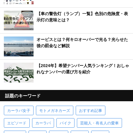
【車の警告灯（ランプ）一覧】色別の危険度・表
示灯の意味とは？
オービスとは？何キロオーバーで光る？光らせた
後の罰金など解説
【2024年】希望ナンバー人気ランキング！おしゃ
れなナンバーの選び方を紹介
話題のキーワード
カーラバ女子
モトメガネカーズ
おすすめ記事
エピソード
カーラバ
バイク
芸能人・有名人の愛車