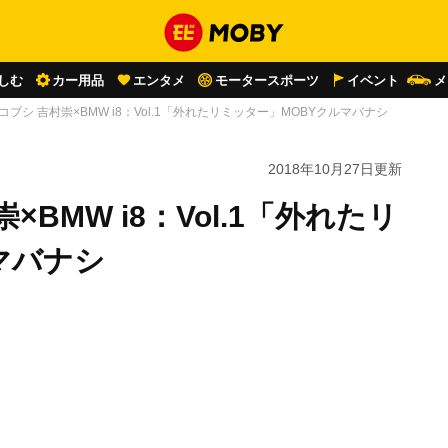
しむ
カー用品
エンタメ
モータースポーツ
イベント
メ
ブシ 吉村崇×BMW i8：Vol.1「外れたリミッター」MOBYクルマバナシ
2018年10月27日
更新
BMW i8：Vol.1「外れたリ
マバナシ