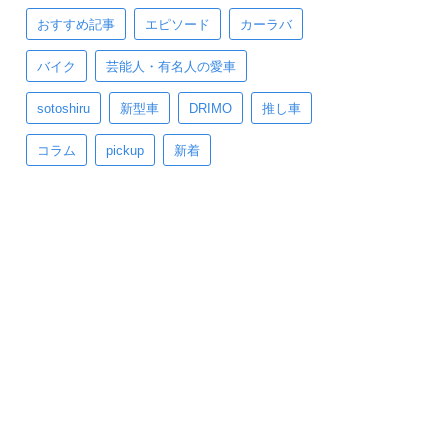
おすすめ記事
エピソード
カーラバ
バイク
芸能人・有名人の愛車
sotoshiru
新型車
DRIMO
推し車
コラム
pickup
新着