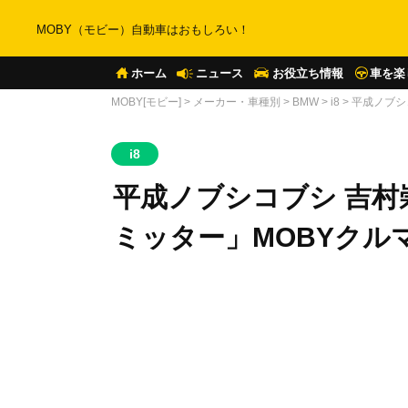
MOBY（モビー）自動車はおもしろい！
ホーム
ニュース
お役立ち情報
車を楽
MOBY[モビー]
>
メーカー・車種別
>
BMW
>
i8
>
平成ノブシコ
i8
平成ノブシコブシ 吉村崇×
ミッター」MOBYクル