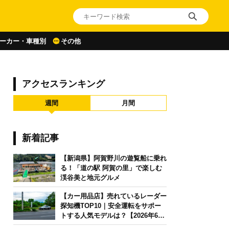
ーカー・車種別
その他
アクセスランキング
週間
月間
新着記事
【新潟県】阿賀野川の遊覧船に乗れ
る！「道の駅 阿賀の里」で楽しむ
渓谷美と地元グルメ
【カー用品店】売れているレーダー
探知機TOP10｜安全運転をサポー
トする人気モデルは？【2026年6月
版】