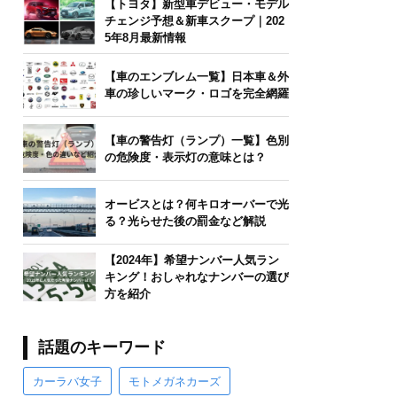
【トヨタ】新型車デビュー・モデル
チェンジ予想＆新車スクープ｜202
5年8月最新情報
【車のエンブレム一覧】日本車＆外
車の珍しいマーク・ロゴを完全網羅
【車の警告灯（ランプ）一覧】色別
の危険度・表示灯の意味とは？
オービスとは？何キロオーバーで光
る？光らせた後の罰金など解説
【2024年】希望ナンバー人気ラン
キング！おしゃれなナンバーの選び
方を紹介
話題のキーワード
カーラバ女子
モトメガネカーズ