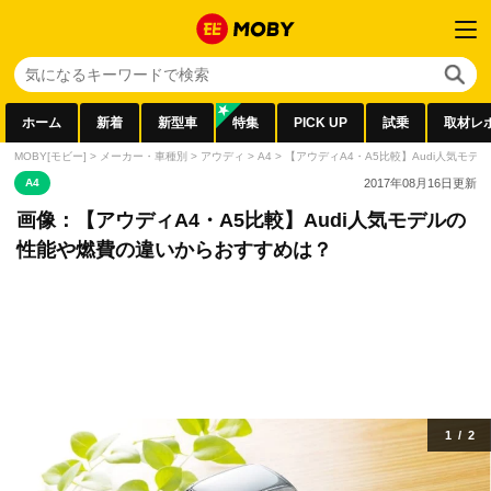
ホーム
新着
新型車
特集
PICK UP
試乗
取材レ
MOBY[モビー]
>
メーカー・車種別
>
アウディ
>
A4
>
【アウディA4・A5比較】Audi人気モ
A4
2017年08月16日
更新
画像：【アウディA4・A5比較】Audi人気モデルの
性能や燃費の違いからおすすめは？
1
/
2