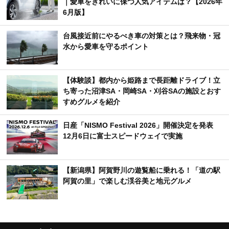
｜愛車をきれいに保つ人気アイテムは？【2026年
6月版】
台風接近前にやるべき車の対策とは？飛来物・冠
水から愛車を守るポイント
【体験談】都内から姫路まで長距離ドライブ！立
ち寄った沼津SA・岡崎SA・刈谷SAの施設とおす
すめグルメを紹介
日産「NISMO Festival 2026」開催決定を発表
12月6日に富士スピードウェイで実施
【新潟県】阿賀野川の遊覧船に乗れる！「道の駅
阿賀の里」で楽しむ渓谷美と地元グルメ