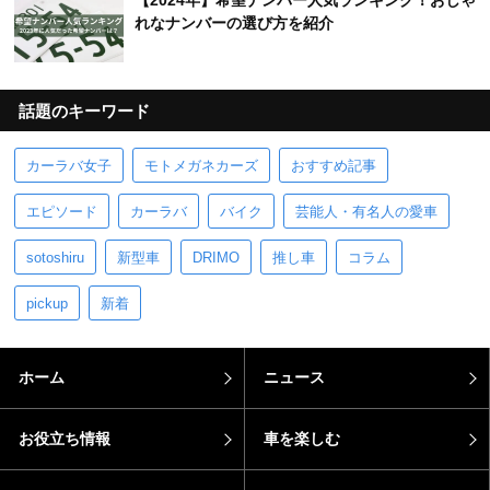
【2024年】希望ナンバー人気ランキング！おしゃ
れなナンバーの選び方を紹介
話題のキーワード
カーラバ女子
モトメガネカーズ
おすすめ記事
エピソード
カーラバ
バイク
芸能人・有名人の愛車
sotoshiru
新型車
DRIMO
推し車
コラム
pickup
新着
ホーム
ニュース
お役立ち情報
車を楽しむ