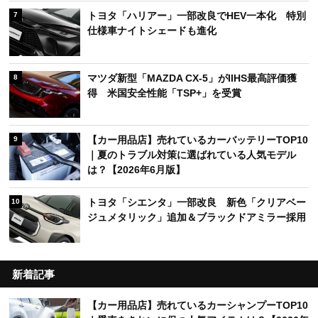
トヨタ「ハリアー」一部改良でHEV一本化 特別
7
仕様車ナイトシェードも進化
マツダ新型「MAZDA CX-5」がIIHS最高評価獲
8
得 米国安全性能「TSP+」を受賞
【カー用品店】売れているカーバッテリーTOP10
9
｜夏のトラブル対策に選ばれている人気モデル
は？【2026年6月版】
トヨタ「シエンタ」一部改良 新色「クリアベー
10
ジュメタリック」追加＆ブラックドアミラー採用
新着記事
【カー用品店】売れているカーシャンプーTOP10