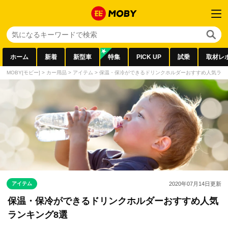
ホーム
新着
新型車
特集
PICK UP
試乗
取材レ
MOBY[モビー]
>
カー用品
>
アイテム
>
保温・保冷ができるドリンクホルダーおすすめ人気ラン
アイテム
2020年07月14日
更新
保温・保冷ができるドリンクホルダーおすすめ人気
ランキング8選