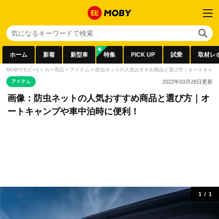
ホーム
新着
新型車
特集
PICK UP
試乗
取材レ
MOBY[モビー]
>
カー用品
>
アイテム
>
防虫ネットの人気おすすめ商品と選び方｜オートキャン
アイテム
2022年03月28日
更新
画像：防虫ネットの人気おすすめ商品と選び方｜オ
ートキャンプや車中泊時に便利！
1
/
1