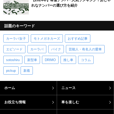
【2024年】希望ナンバー人気ランキング！おしゃ
れなナンバーの選び方を紹介
話題のキーワード
カーラバ女子
モトメガネカーズ
おすすめ記事
エピソード
カーラバ
バイク
芸能人・有名人の愛車
sotoshiru
新型車
DRIMO
推し車
コラム
pickup
新着
ホーム
ニュース
お役立ち情報
車を楽しむ