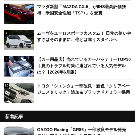
マツダ新型「MAZDA CX-5」がIIHS最高評価獲
7
得 米国安全性能「TSP+」を受賞
ムーヴをユーロスポーツカスタム！ 日常の使いや
8
すさはそのままに、他とは違うスタイルへ
【カー用品店】売れているカーバッテリーTOP10
9
｜夏のトラブル対策に選ばれている人気モデル
は？【2026年6月版】
トヨタ「シエンタ」一部改良 新色「クリアベー
10
ジュメタリック」追加＆ブラックドアミラー採用
新着記事
GAZOO Racing「GR86」一部改良モデル発売