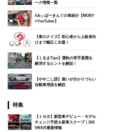
ーク情報一覧
#みぃぱーきんぐの車紹介【MOBY
×YouTuber】
【車のクイズ】初心者から上級者向
けまで幅広く出題！
【くるまTips】運転の苦手意識を
解消するヒントを解説！
【ややこし語】違いが分かりづらい
自動車用語を解説
特集
【トヨタ】新型車デビュー・モデル
チェンジ予想＆新車スクープ｜202
5年8月最新情報