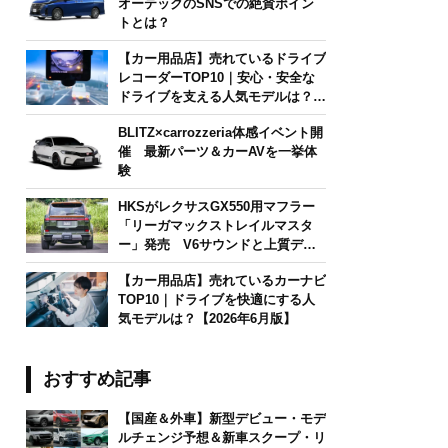
オーテックのSNSでの絶賛ポイン
トとは？
【カー用品店】売れているドライブ
レコーダーTOP10｜安心・安全な
ドライブを支える人気モデルは？
【2026年6月版】
BLITZ×carrozzeria体感イベント開
催 最新パーツ＆カーAVを一挙体
験
HKSがレクサスGX550用マフラー
「リーガマックストレイルマスタ
ー」発売 V6サウンドと上質デザ
インを両立
【カー用品店】売れているカーナビ
TOP10｜ドライブを快適にする人
気モデルは？【2026年6月版】
おすすめ記事
【国産＆外車】新型デビュー・モデ
ルチェンジ予想＆新車スクープ・リ