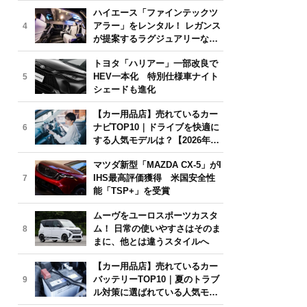
気モデルは？【2026年6月版】
ハイエース「ファインテックツ
アラー」をレンタル！ レガンス
4
が提案するラグジュアリーな移
動体験
トヨタ「ハリアー」一部改良で
HEV一本化 特別仕様車ナイト
5
シェードも進化
【カー用品店】売れているカー
ナビTOP10｜ドライブを快適に
6
する人気モデルは？【2026年6
月版】
マツダ新型「MAZDA CX-5」がI
IHS最高評価獲得 米国安全性
7
能「TSP+」を受賞
ムーヴをユーロスポーツカスタ
ム！ 日常の使いやすさはそのま
8
まに、他とは違うスタイルへ
【カー用品店】売れているカー
バッテリーTOP10｜夏のトラブ
9
ル対策に選ばれている人気モデ
ルは？【2026年6月版】