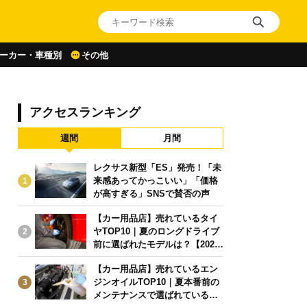
ーカー・車種別
その他
アクセスランキング
週間
月間
レクサス新型「ES」発売！「未
来感あってかっこいい」「価格
1
が高すぎる」SNSで賛否の声
【カー用品店】売れているタイ
ヤTOP10｜夏のロングドライブ
2
前に選ばれたモデルは？【2026
年6月版】
【カー用品店】売れているエン
ジンオイルTOP10｜夏本番前の
3
メンテナンスで選ばれている人