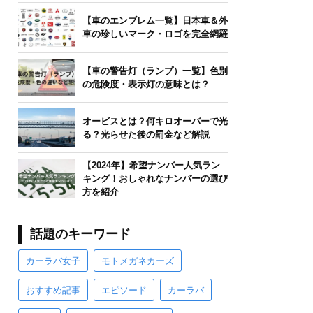
【車のエンブレム一覧】日本車＆外
車の珍しいマーク・ロゴを完全網羅
【車の警告灯（ランプ）一覧】色別
の危険度・表示灯の意味とは？
オービスとは？何キロオーバーで光
る？光らせた後の罰金など解説
【2024年】希望ナンバー人気ラン
キング！おしゃれなナンバーの選び
方を紹介
話題のキーワード
カーラバ女子
モトメガネカーズ
おすすめ記事
エピソード
カーラバ