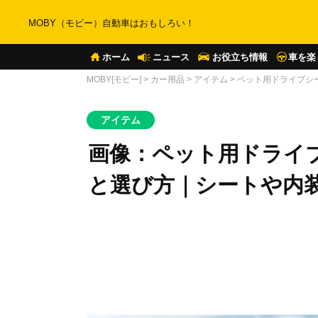
MOBY（モビー）自動車はおもしろい！
ホーム
ニュース
お役立ち情報
車を楽
MOBY[モビー]
>
カー用品
>
アイテム
>
ペット用ドライブシ
アイテム
画像：ペット用ドライ
と選び方｜シートや内