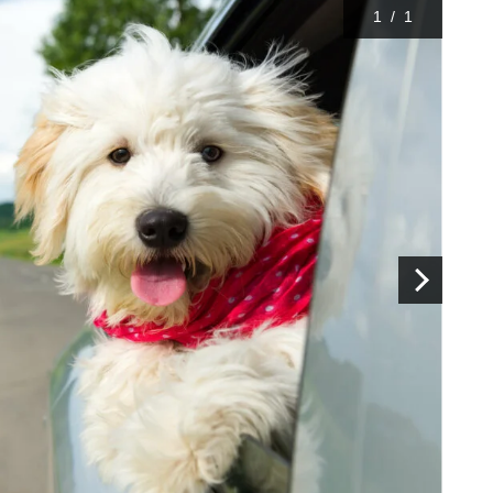
1
/
1