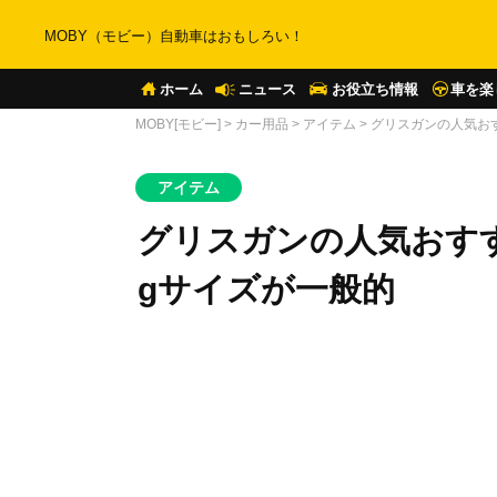
MOBY（モビー）自動車はおもしろい！
ホーム
ニュース
お役立ち情報
車を楽
MOBY[モビー]
>
カー用品
>
アイテム
>
グリスガンの人気おす
アイテム
グリスガンの人気おすす
gサイズが一般的