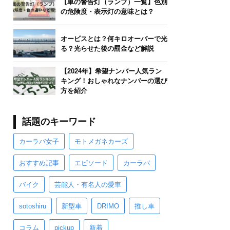
【車の警告灯（ランプ）一覧】色別
の危険度・表示灯の意味とは？
オービスとは？何キロオーバーで光
る？光らせた後の罰金など解説
【2024年】希望ナンバー人気ラン
キング！おしゃれなナンバーの選び
方を紹介
話題のキーワード
カーラバ女子
モトメガネカーズ
おすすめ記事
エピソード
カーラバ
バイク
芸能人・有名人の愛車
sotoshiru
新型車
DRIMO
推し車
コラム
pickup
新着