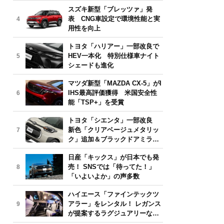
気モデルは？【2026年6月版】
スズキ新型「ブレッツァ」発
表 CNG車設定で環境性能と実
4
用性を向上
トヨタ「ハリアー」一部改良で
HEV一本化 特別仕様車ナイト
5
シェードも進化
マツダ新型「MAZDA CX-5」がI
IHS最高評価獲得 米国安全性
6
能「TSP+」を受賞
トヨタ「シエンタ」一部改良
新色「クリアベージュメタリッ
7
ク」追加＆ブラックドアミラー
採用
日産「キックス」が日本でも発
売！ SNSでは「待ってた！」
8
「いよいよか」の声多数
ハイエース「ファインテックツ
アラー」をレンタル！ レガンス
9
が提案するラグジュアリーな移
動体験