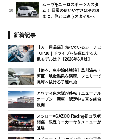
ムーヴをユーロスポーツカスタ
ム！ 日常の使いやすさはそのま
10
まに、他とは違うスタイルへ
新着記事
【カー用品店】売れているカーナビ
TOP10｜ドライブを快適にする人
気モデルは？【2026年6月版】
【熊本、車中泊体験談】黒川温泉・
阿蘇・地獄温泉を満喫。フェリーで
長崎へ抜ける子連れ旅
アウディ東大阪が移転リニューアル
オープン 新車・認定中古車を統合
展開
スシロー×GAZOO Racing初コラボ
開催 限定ミニカー付きメニューが
登場