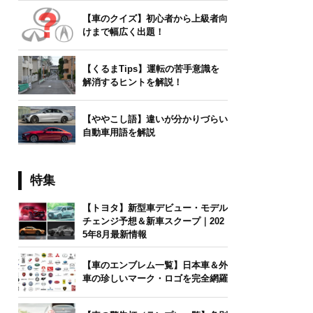
【車のクイズ】初心者から上級者向
けまで幅広く出題！
【くるまTips】運転の苦手意識を
解消するヒントを解説！
【ややこし語】違いが分かりづらい
自動車用語を解説
特集
【トヨタ】新型車デビュー・モデル
チェンジ予想＆新車スクープ｜202
5年8月最新情報
【車のエンブレム一覧】日本車＆外
車の珍しいマーク・ロゴを完全網羅