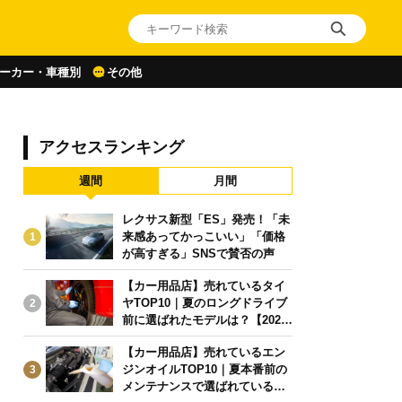
ーカー・車種別
その他
アクセスランキング
週間
月間
レクサス新型「ES」発売！「未
来感あってかっこいい」「価格
1
が高すぎる」SNSで賛否の声
【カー用品店】売れているタイ
ヤTOP10｜夏のロングドライブ
2
前に選ばれたモデルは？【2026
年6月版】
【カー用品店】売れているエン
ジンオイルTOP10｜夏本番前の
3
メンテナンスで選ばれている人