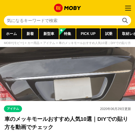
ホーム
新着
新型車
特集
PICK UP
試乗
取材レ
MOBY[モビー]
>
カー用品
>
アイテム
>
車のメッキモールおすすめ人気10選｜DIYでの貼り方
アイテム
2020年06月29日
更新
車のメッキモールおすすめ人気10選｜DIYでの貼り
方を動画でチェック