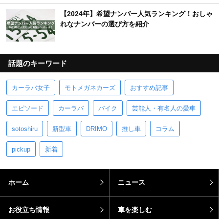
【2024年】希望ナンバー人気ランキング！おしゃ
れなナンバーの選び方を紹介
話題のキーワード
カーラバ女子
モトメガネカーズ
おすすめ記事
エピソード
カーラバ
バイク
芸能人・有名人の愛車
sotoshiru
新型車
DRIMO
推し車
コラム
pickup
新着
ホーム
ニュース
お役立ち情報
車を楽しむ