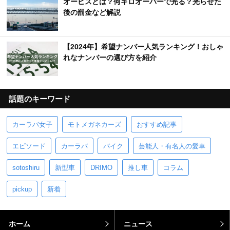
オービスとは？何キロオーバーで光る？光らせた
後の罰金など解説
【2024年】希望ナンバー人気ランキング！おしゃ
れなナンバーの選び方を紹介
話題のキーワード
カーラバ女子
モトメガネカーズ
おすすめ記事
エピソード
カーラバ
バイク
芸能人・有名人の愛車
sotoshiru
新型車
DRIMO
推し車
コラム
pickup
新着
ホーム
ニュース