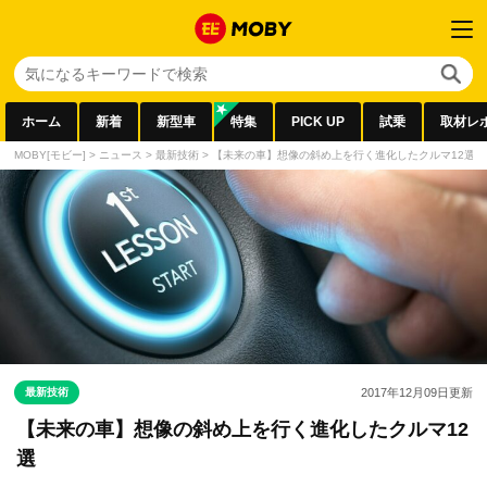
ホーム
新着
新型車
特集
PICK UP
試乗
取材レ
MOBY[モビー]
>
ニュース
>
最新技術
>
【未来の車】想像の斜め上を行く進化したクルマ12選
最新技術
2017年12月09日
更新
【未来の車】想像の斜め上を行く進化したクルマ12
選