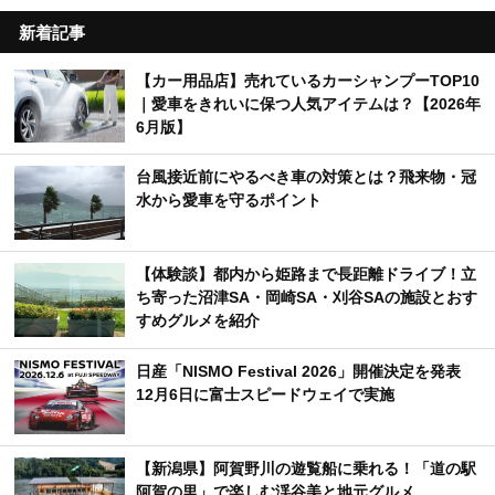
新着記事
【カー用品店】売れているカーシャンプーTOP10
｜愛車をきれいに保つ人気アイテムは？【2026年
6月版】
台風接近前にやるべき車の対策とは？飛来物・冠
水から愛車を守るポイント
【体験談】都内から姫路まで長距離ドライブ！立
ち寄った沼津SA・岡崎SA・刈谷SAの施設とおす
すめグルメを紹介
日産「NISMO Festival 2026」開催決定を発表
12月6日に富士スピードウェイで実施
【新潟県】阿賀野川の遊覧船に乗れる！「道の駅
阿賀の里」で楽しむ渓谷美と地元グルメ