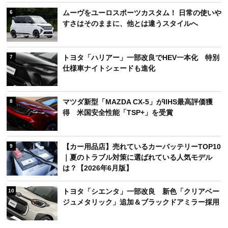
ムーヴをユーロスポーツカスタム！ 日常の使いや
6
すさはそのままに、他とは違うスタイルへ
トヨタ「ハリアー」一部改良でHEV一本化 特別
7
仕様車ナイトシェードも進化
マツダ新型「MAZDA CX-5」がIIHS最高評価獲
8
得 米国安全性能「TSP+」を受賞
【カー用品店】売れているカーバッテリーTOP10
9
｜夏のトラブル対策に選ばれている人気モデル
は？【2026年6月版】
トヨタ「シエンタ」一部改良 新色「クリアベー
10
ジュメタリック」追加＆ブラックドアミラー採用