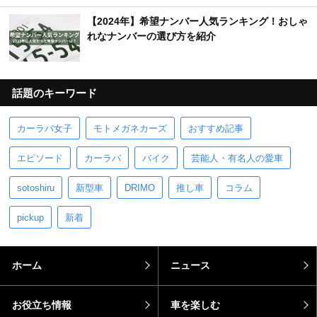
【2024年】希望ナンバー人気ランキング！おしゃ
れなナンバーの選び方を紹介
話題のキーワード
カーラバ女子
モトメガネカーズ
おすすめ記事
エピソード
カーラバ
バイク
芸能人・有名人の愛車
sotoshiru
新型車
DRIMO
推し車
コラム
pickup
新着
ホーム
ニュース
お役立ち情報
車を楽しむ