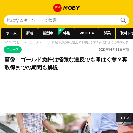
ホーム
新着
新型車
特集
PICK UP
試乗
取材レ
MOBY[モビー]
>
ニュース
>
ゴールド免許は軽微な違反でも即はく奪？再取得までの期間も解説
ニュース
2023年08月31日
更新
画像：ゴールド免許は軽微な違反でも即はく奪？再
取得までの期間も解説
1
/
2