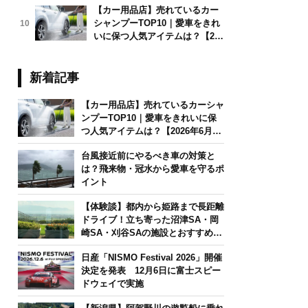
【カー用品店】売れているカー
シャンプーTOP10｜愛車をきれ
10
いに保つ人気アイテムは？【202
6年6月版】
新着記事
【カー用品店】売れているカーシャ
ンプーTOP10｜愛車をきれいに保
つ人気アイテムは？【2026年6月
版】
台風接近前にやるべき車の対策と
は？飛来物・冠水から愛車を守るポ
イント
【体験談】都内から姫路まで長距離
ドライブ！立ち寄った沼津SA・岡
崎SA・刈谷SAの施設とおすすめグ
ルメを紹介
日産「NISMO Festival 2026」開催
決定を発表 12月6日に富士スピー
ドウェイで実施