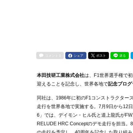
コメント
0
シェア
ポスト
送る
本田技研工業株式会社
は、F1世界選手権で
迎えることを記念し、世界各地で
記念プログ
同社は、1986年に初のF1コンストラクターズタイ
走行を世界各地で実施する。7月9日から12日に英国で開
6」では、デイモン・ヒル氏と道上龍氏がFW
RELUDE HRC Conceptのデモ走行を担当。8月の「R
の走行を予定し、40周年を記念した取り組