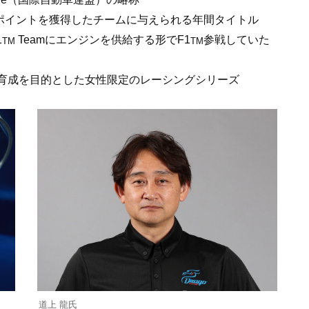
のポイントを獲得したチームに与えられる年間タイトル
1
Teamにエンジンを供給する形でF1
参戦していた
TM
TM
育成を目的とした女性限定のレーシングシリーズ
道上 龍氏