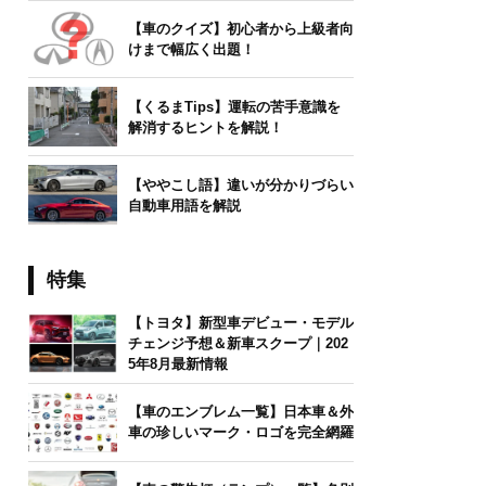
【車のクイズ】初心者から上級者向
けまで幅広く出題！
【くるまTips】運転の苦手意識を
解消するヒントを解説！
【ややこし語】違いが分かりづらい
自動車用語を解説
特集
【トヨタ】新型車デビュー・モデル
チェンジ予想＆新車スクープ｜202
5年8月最新情報
【車のエンブレム一覧】日本車＆外
車の珍しいマーク・ロゴを完全網羅