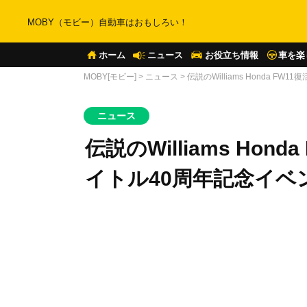
MOBY（モビー）自動車はおもしろい！
ホーム
ニュース
お役立ち情報
車を楽
MOBY[モビー]
>
ニュース
>
伝説のWilliams Honda 
ニュース
伝説のWilliams Hon
イトル40周年記念イベ