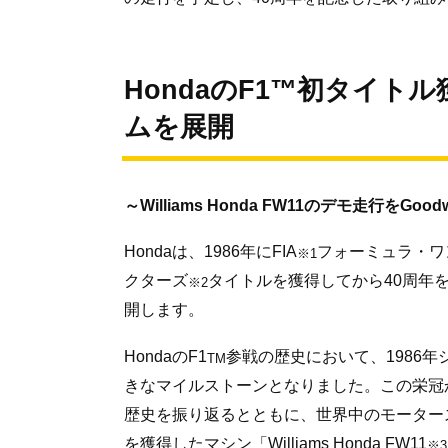
HondaのF1™初タイト
ムを展開
～Williams Honda FW11のデモ走行をG
Hondaは、1986年にFIA
フォーミュラ・ワ
※1
クターズ
タイトルを獲得してから40周年
※2
開します。
HondaのF1
参戦の歴史において、1986
TM
きなマイルストーンとなりました。この栄冠から
歴史を振り返るとともに、世界中のモーター
を獲得したマシン「Williams Honda FW11
※3