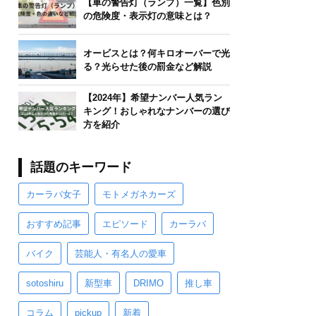
【車の警告灯（ランプ）一覧】色別
の危険度・表示灯の意味とは？
オービスとは？何キロオーバーで光
る？光らせた後の罰金など解説
【2024年】希望ナンバー人気ラン
キング！おしゃれなナンバーの選び
方を紹介
話題のキーワード
カーラバ女子
モトメガネカーズ
おすすめ記事
エピソード
カーラバ
バイク
芸能人・有名人の愛車
sotoshiru
新型車
DRIMO
推し車
コラム
pickup
新着