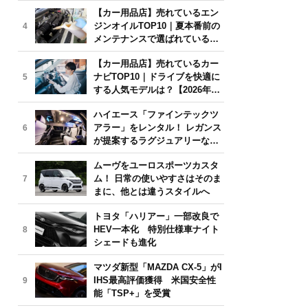
年6月版】
【カー用品店】売れているエン
ジンオイルTOP10｜夏本番前の
4
メンテナンスで選ばれている人
気モデルは？【2026年6月版】
【カー用品店】売れているカー
ナビTOP10｜ドライブを快適に
5
する人気モデルは？【2026年6
月版】
ハイエース「ファインテックツ
アラー」をレンタル！ レガンス
6
が提案するラグジュアリーな移
動体験
ムーヴをユーロスポーツカスタ
ム！ 日常の使いやすさはそのま
7
まに、他とは違うスタイルへ
トヨタ「ハリアー」一部改良で
HEV一本化 特別仕様車ナイト
8
シェードも進化
マツダ新型「MAZDA CX-5」がI
IHS最高評価獲得 米国安全性
9
能「TSP+」を受賞