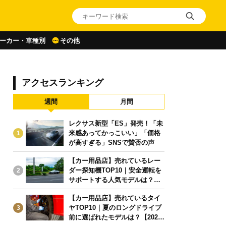
ーカー・車種別
その他
アクセスランキング
週間
月間
レクサス新型「ES」発売！「未
来感あってかっこいい」「価格
1
が高すぎる」SNSで賛否の声
【カー用品店】売れているレー
ダー探知機TOP10｜安全運転を
2
サポートする人気モデルは？【2
026年6月版】
【カー用品店】売れているタイ
ヤTOP10｜夏のロングドライブ
3
前に選ばれたモデルは？【2026