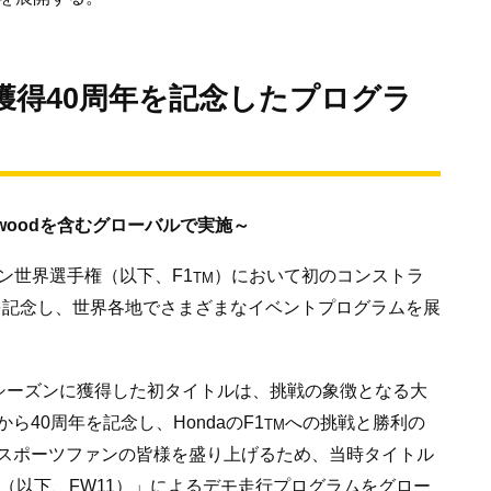
ル獲得40周年を記念したプログラ
oodwoodを含むグローバルで実施～
ン世界選手権（以下、F1
）において初のコンストラ
TM
を記念し、世界各地でさまざまなイベントプログラムを展
年シーズンに獲得した初タイトルは、挑戦の象徴となる大
40周年を記念し、HondaのF1
への挑戦と勝利の
TM
スポーツファンの皆様を盛り上げるため、当時タイトル
（以下、FW11）」によるデモ走行プログラムをグロー