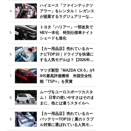
気モデルは？【2026年6月版】
ハイエース「ファインテックツ
アラー」をレンタル！ レガンス
4
が提案するラグジュアリーな移
動体験
トヨタ「ハリアー」一部改良で
HEV一本化 特別仕様車ナイト
5
シェードも進化
【カー用品店】売れているカー
ナビTOP10｜ドライブを快適に
6
する人気モデルは？【2026年6
月版】
マツダ新型「MAZDA CX-5」がI
IHS最高評価獲得 米国安全性
7
能「TSP+」を受賞
ムーヴをユーロスポーツカスタ
ム！ 日常の使いやすさはそのま
8
まに、他とは違うスタイルへ
【カー用品店】売れているカー
バッテリーTOP10｜夏のトラブ
9
ル対策に選ばれている人気モデ
ルは？【2026年6月版】