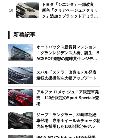
トヨタ「シエンタ」一部改良
新色「クリアベージュメタリッ
10
ク」追加＆ブラックドアミラー
採用
新着記事
オートバックス新賃貸マンション
「グランレジデンス大橋」誕生 B
ACSPOT発想の趣味共生レジデン
ス
スバル「ステラ」改良モデル発表
運転支援機能を大幅アップデート
アルファ ロメオ ジュニア限定車発
売 140台限定のSport Speciale登
場
ジープ「ラングラー」85周年記念
車登場 専用ホイール＆チェック柄
内装を採用した100台限定モデル
BMW M2 CS Edition EDGE登場