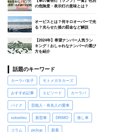
【車の警告灯（ランプ）一覧】色別
の危険度・表示灯の意味とは？
オービスとは？何キロオーバーで光
る？光らせた後の罰金など解説
【2024年】希望ナンバー人気ラン
キング！おしゃれなナンバーの選び
方を紹介
話題のキーワード
カーラバ女子
モトメガネカーズ
おすすめ記事
エピソード
カーラバ
バイク
芸能人・有名人の愛車
sotoshiru
新型車
DRIMO
推し車
コラム
pickup
新着