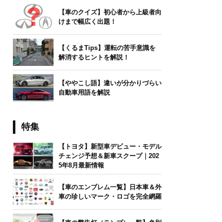
【車のクイズ】初心者から上級者向
けまで幅広く出題！
【くるまTips】運転の苦手意識を
解消するヒントを解説！
【ややこし語】違いが分かりづらい
自動車用語を解説
特集
【トヨタ】新型車デビュー・モデル
チェンジ予想＆新車スクープ｜202
5年8月最新情報
【車のエンブレム一覧】日本車＆外
車の珍しいマーク・ロゴを完全網羅