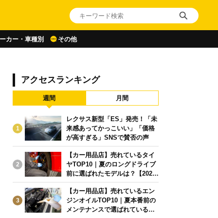
ーカー・車種別
その他
アクセスランキング
週間
月間
レクサス新型「ES」発売！「未
来感あってかっこいい」「価格
1
が高すぎる」SNSで賛否の声
【カー用品店】売れているタイ
ヤTOP10｜夏のロングドライブ
2
前に選ばれたモデルは？【2026
年6月版】
【カー用品店】売れているエン
ジンオイルTOP10｜夏本番前の
3
メンテナンスで選ばれている人