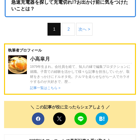
急速充電器を探して充電切れ!?お出かけ前に気をつけた
いことは？
1
2
次へ >
執筆者プロフィール
小高皐月
1979年生まれ。会社員を経て、知人の縁で編集プロダクションに
就職。子育ての経験を活かして様々な記事を担当していたが、取
材をきっかけにドルオタ化。クルマを走らせながら一人でカラオ
ケするのが大好きで、歴...
記事一覧はこちら >
＼ この記事が役に立ったらシェアしよう ／