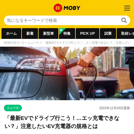
ホーム
新着
新型車
特集
PICK UP
試乗
取材レ
MOBY[モビー]
>
ニュース
>
「最新EVでドライブ行こう！…エッ充電できない？」注意したいE
ニュース
2022年12月03日
更新
「最新EVでドライブ行こう！…エッ充電できな
い？」注意したいEV充電器の規格とは