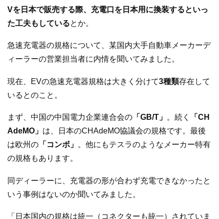
Vを日本で販売する際、充電口を日本用に換装するといっ
た工夫もしている
とか。
急速充電器の規格について、某国内大手自動車メーカーデ
ィーラーの営業担当者に内情を聞いてみました。
現在、EVの急速充電器規格は大きく分けて
3種類
存在して
いるとのこと。
まず、中国の中国電力企業連合会の
「GB/T」
。続く
「CH
AdeMO」
は、日本のCHAdeMO協議会の規格です。最後
は欧州の
「コンボ」
。他にもテスラのようなメーカー特有
の規格もあります。
同ディーラーに、充電器の形が合わず充電できなかったと
いう事例はないのか聞いてみました。
「日本国内の規格は統一（コネクターも統一）されていま