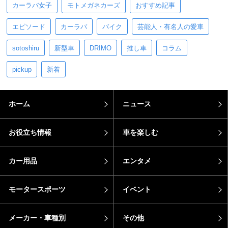
カーラバ女子
モトメガネカーズ
おすすめ記事
エピソード
カーラバ
バイク
芸能人・有名人の愛車
sotoshiru
新型車
DRIMO
推し車
コラム
pickup
新着
ホーム
ニュース
お役立ち情報
車を楽しむ
カー用品
エンタメ
モータースポーツ
イベント
メーカー・車種別
その他