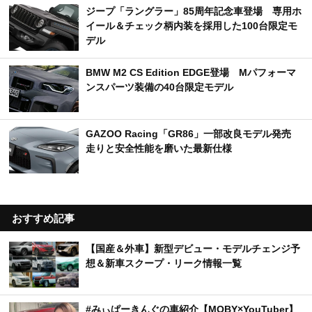
ジープ「ラングラー」85周年記念車登場 専用ホ
イール＆チェック柄内装を採用した100台限定モ
デル
BMW M2 CS Edition EDGE登場 Mパフォーマ
ンスパーツ装備の40台限定モデル
GAZOO Racing「GR86」一部改良モデル発売
走りと安全性能を磨いた最新仕様
おすすめ記事
【国産＆外車】新型デビュー・モデルチェンジ予
想＆新車スクープ・リーク情報一覧
#みぃぱーきんぐの車紹介【MOBY×YouTuber】