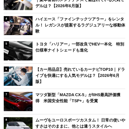
デルは？【2026年6月版】
ハイエース「ファインテックツアラー」をレンタ
4
ル！ レガンスが提案するラグジュアリーな移動体
験
トヨタ「ハリアー」一部改良でHEV一本化 特別
5
仕様車ナイトシェードも進化
【カー用品店】売れているカーナビTOP10｜ドラ
6
イブを快適にする人気モデルは？【2026年6月
版】
マツダ新型「MAZDA CX-5」がIIHS最高評価獲
7
得 米国安全性能「TSP+」を受賞
ムーヴをユーロスポーツカスタム！ 日常の使いや
8
すさはそのままに、他とは違うスタイルへ