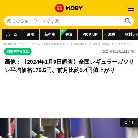
ホーム
新着
新型車
特集
PICK UP
試乗
取材レ
MOBY[モビー]
>
ニュース
>
自動車業界速報
>
【2024年1月9日調査】全国レギュラーガソリン平
自動車業界速報
2024年01月11日
更新
画像：【2024年1月9日調査】全国レギュラーガソリ
ン平均価格175.5円、前月比約0.4円値上がり
1
/
1