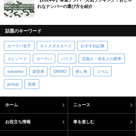
【2024年】希望ナンバー人気ランキング！おしゃ
れなナンバーの選び方を紹介
話題のキーワード
カーラバ女子
モトメガネカーズ
おすすめ記事
エピソード
カーラバ
バイク
芸能人・有名人の愛車
sotoshiru
新型車
DRIMO
推し車
コラム
pickup
新着
ホーム
ニュース
お役立ち情報
車を楽しむ