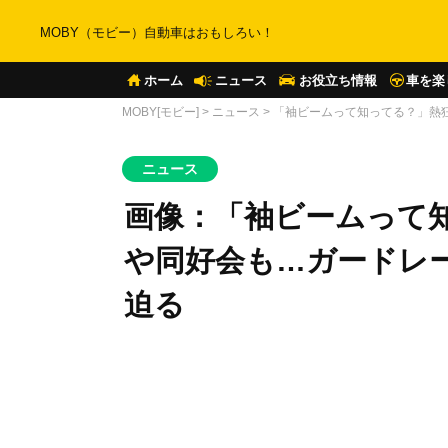
MOBY（モビー）自動車はおもしろい！
ホーム
ニュース
お役立ち情報
車を楽
MOBY[モビー]
>
ニュース
>
「袖ビームって知ってる？」熱
ニュース
画像：「袖ビームって
や同好会も…ガードレ
迫る