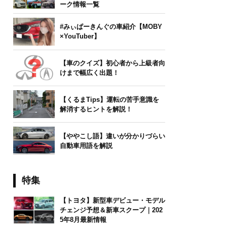
ーク情報一覧
#みぃぱーきんぐの車紹介【MOBY
×YouTuber】
【車のクイズ】初心者から上級者向
けまで幅広く出題！
【くるまTips】運転の苦手意識を
解消するヒントを解説！
【ややこし語】違いが分かりづらい
自動車用語を解説
特集
【トヨタ】新型車デビュー・モデル
チェンジ予想＆新車スクープ｜202
5年8月最新情報