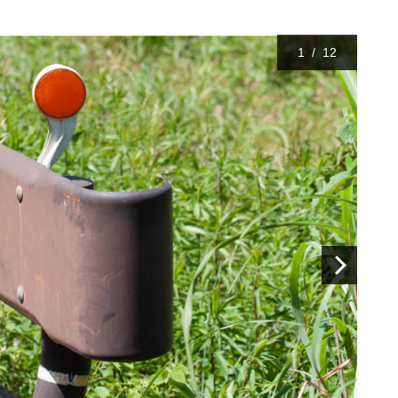
1
/
12