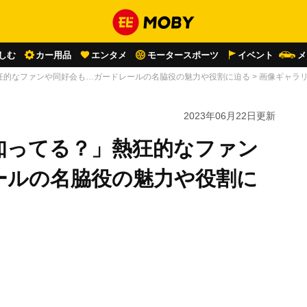
しむ
カー用品
エンタメ
モータースポーツ
イベント
メ
狂的なファンや同好会も…ガードレールの名脇役の魅力や役割に迫る
>
画像ギャラ
2023年06月22日
更新
知ってる？」熱狂的なファン
ールの名脇役の魅力や役割に