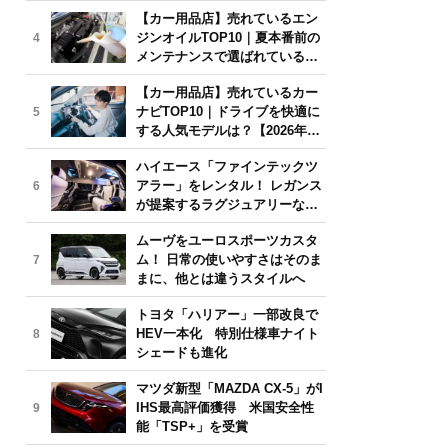
年6月版】
【カー用品店】売れているエン
ジンオイルTOP10｜夏本番前の
4
メンテナンスで選ばれている人
気モデルは？【2026年6月版】
【カー用品店】売れているカー
ナビTOP10｜ドライブを快適に
5
する人気モデルは？【2026年6
月版】
ハイエース「ファインテックツ
アラー」をレンタル！ レガンス
6
が提案するラグジュアリーな移
動体験
ムーヴをユーロスポーツカスタ
ム！ 日常の使いやすさはそのま
7
まに、他とは違うスタイルへ
トヨタ「ハリアー」一部改良で
HEV一本化 特別仕様車ナイト
8
シェードも進化
マツダ新型「MAZDA CX-5」がI
IHS最高評価獲得 米国安全性
9
能「TSP+」を受賞