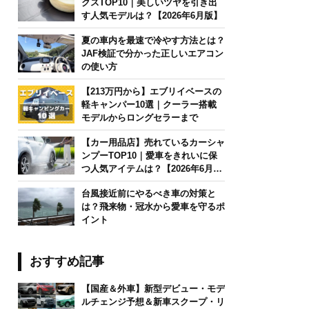
クスTOP10｜美しいツヤを引き出
す人気モデルは？【2026年6月版】
夏の車内を最速で冷やす方法とは？
JAF検証で分かった正しいエアコン
の使い方
【213万円から】エブリイベースの
軽キャンパー10選｜クーラー搭載
モデルからロングセラーまで
【カー用品店】売れているカーシャ
ンプーTOP10｜愛車をきれいに保
つ人気アイテムは？【2026年6月
版】
台風接近前にやるべき車の対策と
は？飛来物・冠水から愛車を守るポ
イント
おすすめ記事
【国産＆外車】新型デビュー・モデ
ルチェンジ予想＆新車スクープ・リ