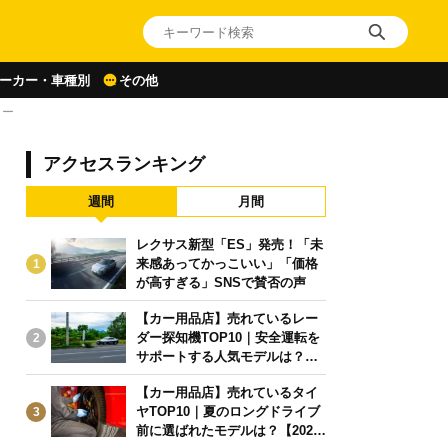
ーカー・車種別
その他
リー
アクセスランキング
週間
月間
レクサス新型「ES」発売！「未
来感あってかっこいい」「価格
1
が高すぎる」SNSで賛否の声
【カー用品店】売れているレー
ダー探知機TOP10｜安全運転を
2
サポートする人気モデルは？【2
026年6月版】
【カー用品店】売れているタイ
ヤTOP10｜夏のロングドライブ
3
前に選ばれたモデルは？【2026