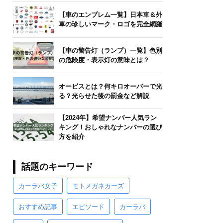
【車のエンブレム一覧】日本車＆外
車の珍しいマーク・ロゴを完全網羅
【車の警告灯（ランプ）一覧】色別
の危険度・表示灯の意味とは？
オービスとは？何キロオーバーで光
る？光らせた後の罰金など解説
【2024年】希望ナンバー人気ラン
キング！おしゃれなナンバーの選び
方を紹介
話題のキーワード
カーラバ女子
モトメガネカーズ
おすすめ記事
エピソード
カーラバ