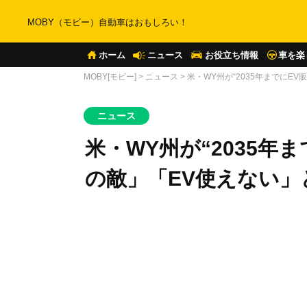
MOBY（モビー）自動車はおもしろい！
ホーム
ニュース
お役立ち情報
車を楽
MOBY[モビー]
>
ニュース
>
米・WY州が“2035年までにE
ニュース
米・WY州が“2035年
の敵」「EV使えない」