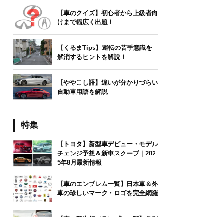
【車のクイズ】初心者から上級者向
けまで幅広く出題！
【くるまTips】運転の苦手意識を
解消するヒントを解説！
【ややこし語】違いが分かりづらい
自動車用語を解説
特集
【トヨタ】新型車デビュー・モデル
チェンジ予想＆新車スクープ｜202
5年8月最新情報
【車のエンブレム一覧】日本車＆外
車の珍しいマーク・ロゴを完全網羅