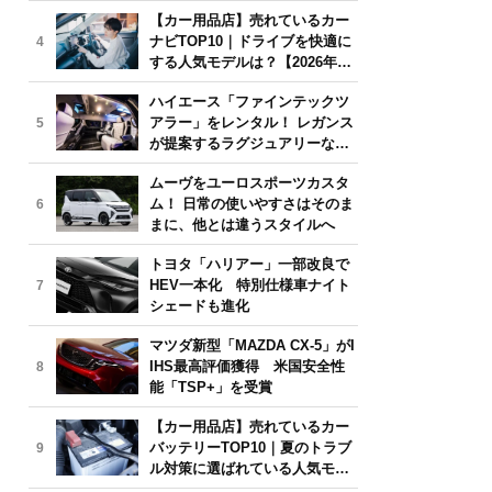
気モデルは？【2026年6月版】
【カー用品店】売れているカー
ナビTOP10｜ドライブを快適に
4
する人気モデルは？【2026年6
月版】
ハイエース「ファインテックツ
アラー」をレンタル！ レガンス
5
が提案するラグジュアリーな移
動体験
ムーヴをユーロスポーツカスタ
ム！ 日常の使いやすさはそのま
6
まに、他とは違うスタイルへ
トヨタ「ハリアー」一部改良で
HEV一本化 特別仕様車ナイト
7
シェードも進化
マツダ新型「MAZDA CX-5」がI
IHS最高評価獲得 米国安全性
8
能「TSP+」を受賞
【カー用品店】売れているカー
バッテリーTOP10｜夏のトラブ
9
ル対策に選ばれている人気モデ
ルは？【2026年6月版】