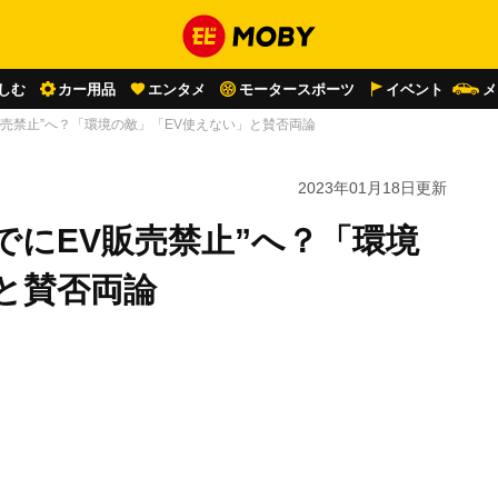
しむ
カー用品
エンタメ
モータースポーツ
イベント
メ
V販売禁止”へ？「環境の敵」「EV使えない」と賛否両論
2023年01月18日
更新
までにEV販売禁止”へ？「環境
と賛否両論