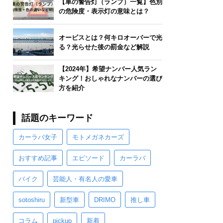
【車の警告灯（ランプ）一覧】色別
の危険度・表示灯の意味とは？
オービスとは？何キロオーバーで光
る？光らせた後の罰金など解説
【2024年】希望ナンバー人気ラン
キング！おしゃれなナンバーの選び
方を紹介
話題のキーワード
カーラバ女子
モトメガネカーズ
おすすめ記事
エピソード
カーラバ
バイク
芸能人・有名人の愛車
sotoshiru
新型車
DRIMO
推し車
コラム
pickup
新着