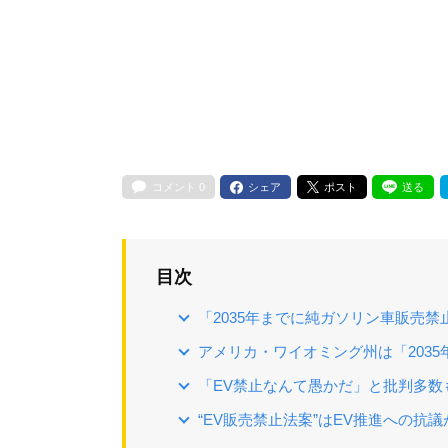
コメント
0
シェア
ポスト
送る
目次
「2035年までに純ガソリン車販売禁
アメリカ・ワイオミング州は「203
「EV禁止なんて愚かだ」と批判多数
“EV販売禁止法案”はEV推進への抗