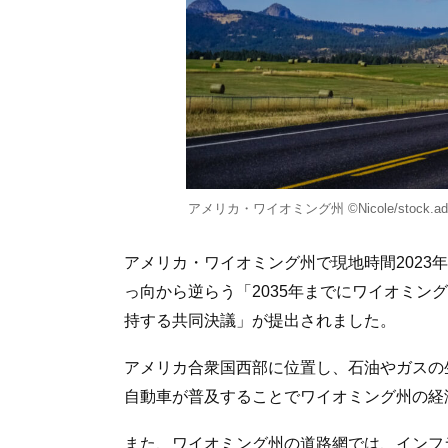
アメリカ・ワイオミング州 ©Nicole/stock.ado
アメリカ・ワイオミング州で現地時間2023
っ向から逆らう「2035年までにワイオミン
持する共同決議」が提出されました。
アメリカ合衆国西部に位置し、石油やガスの
自動車が普及することでワイオミング州の経
また、ワイオミング州の道路網では、インフ