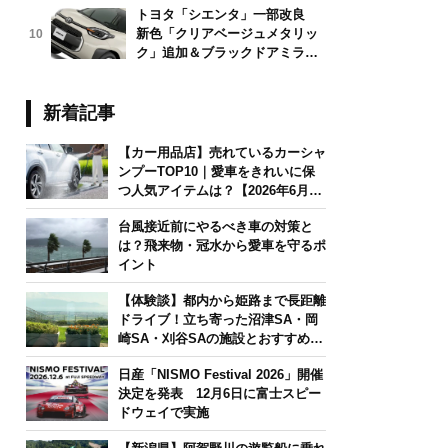
トヨタ「シエンタ」一部改良
新色「クリアベージュメタリッ
10
ク」追加＆ブラックドアミラー
採用
新着記事
【カー用品店】売れているカーシャ
ンプーTOP10｜愛車をきれいに保
つ人気アイテムは？【2026年6月
版】
台風接近前にやるべき車の対策と
は？飛来物・冠水から愛車を守るポ
イント
【体験談】都内から姫路まで長距離
ドライブ！立ち寄った沼津SA・岡
崎SA・刈谷SAの施設とおすすめグ
ルメを紹介
日産「NISMO Festival 2026」開催
決定を発表 12月6日に富士スピー
ドウェイで実施