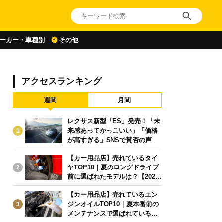
ーカー・車種別
その他
アクセスランキング
週間
月間
レクサス新型「ES」発売！「未
来感あってかっこいい」「価格
1
が高すぎる」SNSで賛否の声
【カー用品店】売れているタイ
ヤTOP10｜夏のロングドライブ
2
前に選ばれたモデルは？【2026
年6月版】
【カー用品店】売れているエン
ジンオイルTOP10｜夏本番前の
3
メンテナンスで選ばれている人