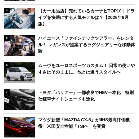
【カー用品店】売れているカーナビTOP10｜ドラ
4
イブを快適にする人気モデルは？【2026年6月
版】
ハイエース「ファインテックツアラー」をレンタ
5
ル！ レガンスが提案するラグジュアリーな移動体
験
ムーヴをユーロスポーツカスタム！ 日常の使いや
6
すさはそのままに、他とは違うスタイルへ
トヨタ「ハリアー」一部改良でHEV一本化 特別
7
仕様車ナイトシェードも進化
マツダ新型「MAZDA CX-5」がIIHS最高評価獲
8
得 米国安全性能「TSP+」を受賞