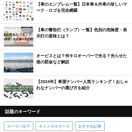
【車のエンブレム一覧】日本車＆外車の珍しいマ
ーク・ロゴを完全網羅
【車の警告灯（ランプ）一覧】色別の危険度・表
示灯の意味とは？
オービスとは？何キロオーバーで光る？光らせた
後の罰金など解説
【2024年】希望ナンバー人気ランキング！おしゃ
れなナンバーの選び方を紹介
話題のキーワード
カーラバ女子
モトメガネカーズ
おすすめ記事