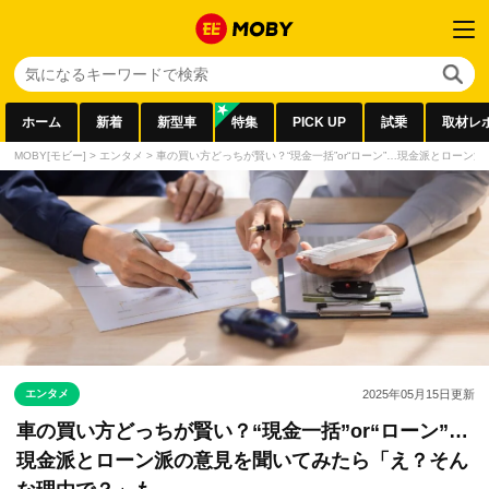
ホーム
新着
新型車
特集
PICK UP
試乗
取材レ
MOBY[モビー]
>
エンタメ
>
車の買い方どっちが賢い？“現金一括”or“ローン”…現金派とロー
エンタメ
2025年05月15日
更新
車の買い方どっちが賢い？“現金一括”or“ローン”…
現金派とローン派の意見を聞いてみたら「え？そん