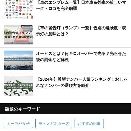
【車のエンブレム一覧】日本車＆外車の珍しいマ
ーク・ロゴを完全網羅
【車の警告灯（ランプ）一覧】色別の危険度・表
示灯の意味とは？
オービスとは？何キロオーバーで光る？光らせた
後の罰金など解説
【2024年】希望ナンバー人気ランキング！おしゃ
れなナンバーの選び方を紹介
話題のキーワード
カーラバ女子
モトメガネカーズ
おすすめ記事