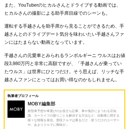
また、YouTuberのヒカルさんとドライブする動画では、
ヒカルさんの撮影による助手席目線でのシーンも。
運転する手越さんを助手席から見ることができるため、手
越さんとのドライブデート気分を味わいたい手越さんファ
ンにはたまらない動画となっています。
手越さんの元愛車とみられるランボルギーニ ウルスはお値
段3,980万円と非常に高額ですが、「手越さんが乗ってい
たウルス」は世界にひとつだけ。そう思えば、リッチな手
越さんファンにとってはお買い得なのかもしれません。
執筆者プロフィール
MOBY編集部
新型車予想や車選びのお役立ち記事、車や免許にまつわる豆知
識、カーライフの困りごとを解決する方法など、自動車に関する
様々な情報を発信。普段クルマは乗るだけ・使うだけのユーザー
や、あまりクルマに興味が...