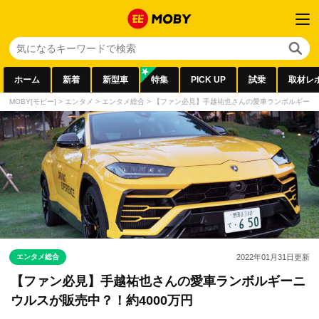
ホーム
新着
新型車
特集
PICK UP
試乗
取材レ
MOBY[モビー]
>
エンタメ
>
エンタメ総合
>
【ファン必見】手越祐也さんの愛車ランボルギーニ 
エンタメ総合
2022年01月31日
更新
【ファン必見】手越祐也さんの愛車ランボルギーニ
ウルスが販売中？！約4000万円