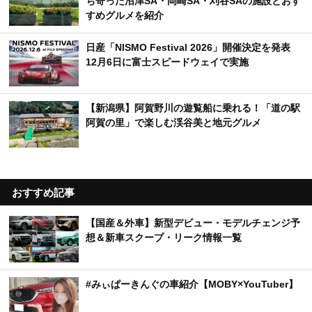
ち寄った沼津SA・岡崎SA・刈谷SAの施設とおす
すめグルメを紹介
日産「NISMO Festival 2026」開催決定を発表
12月6日に富士スピードウェイで実施
【新潟県】阿賀野川の遊覧船に乗れる！「道の駅
阿賀の里」で楽しむ渓谷美と地元グルメ
おすすめ記事
【国産＆外車】新型デビュー・モデルチェンジ予
想＆新車スクープ・リーク情報一覧
#みぃぱーきんぐの車紹介【MOBY×YouTuber】