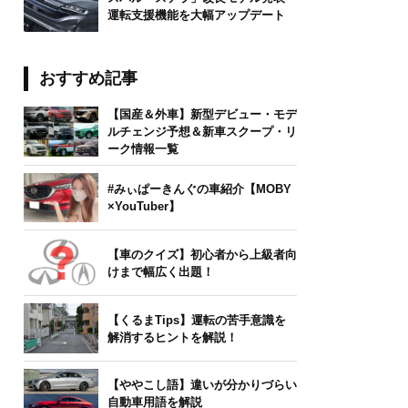
運転支援機能を大幅アップデート
ikipedia.org　Author：国道559号線　CC 表示-継承 3.0
おすすめ記事
【国産＆外車】新型デビュー・モデ
ルチェンジ予想＆新車スクープ・リ
ーク情報一覧
#みぃぱーきんぐの車紹介【MOBY
×YouTuber】
【車のクイズ】初心者から上級者向
けまで幅広く出題！
【くるまTips】運転の苦手意識を
解消するヒントを解説！
【ややこし語】違いが分かりづらい
自動車用語を解説