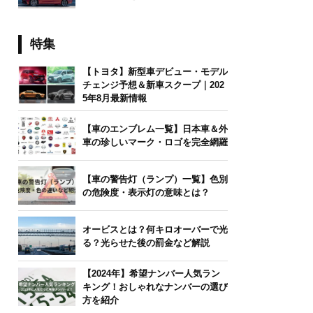
特集
【トヨタ】新型車デビュー・モデル
チェンジ予想＆新車スクープ｜202
5年8月最新情報
【車のエンブレム一覧】日本車＆外
車の珍しいマーク・ロゴを完全網羅
【車の警告灯（ランプ）一覧】色別
の危険度・表示灯の意味とは？
オービスとは？何キロオーバーで光
る？光らせた後の罰金など解説
【2024年】希望ナンバー人気ラン
キング！おしゃれなナンバーの選び
方を紹介