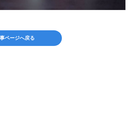
出典：w
事ページへ戻る