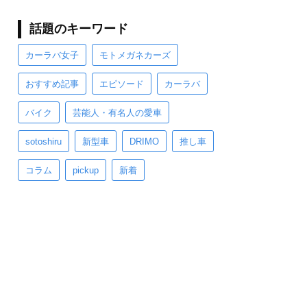
話題のキーワード
カーラバ女子
モトメガネカーズ
おすすめ記事
エピソード
カーラバ
バイク
芸能人・有名人の愛車
sotoshiru
新型車
DRIMO
推し車
コラム
pickup
新着