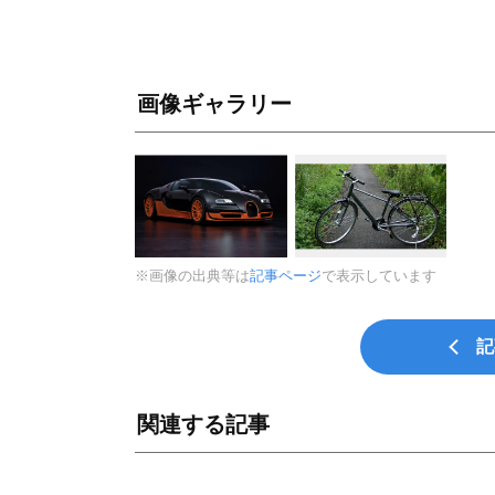
画像ギャラリー
※画像の出典等は
記事ページ
で表示しています
記
関連する記事