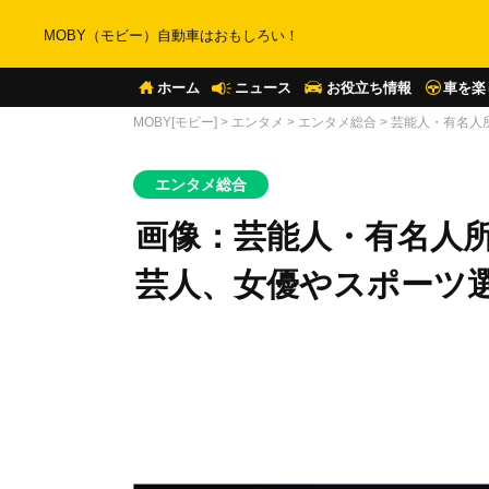
MOBY（モビー）自動車はおもしろい！
ホーム
ニュース
お役立ち情報
車を楽
MOBY[モビー]
>
エンタメ
>
エンタメ総合
>
芸能人・有名人
エンタメ総合
画像：芸能人・有名人
芸人、女優やスポーツ