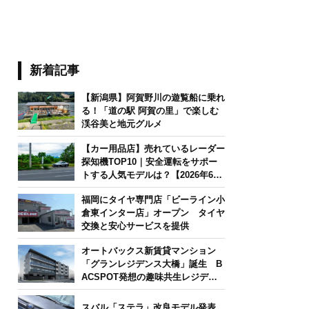
新着記事
【新潟県】阿賀野川の遊覧船に乗れ
る！「道の駅 阿賀の里」で楽しむ
渓谷美と地元グルメ
【カー用品店】売れているレーダー
探知機TOP10｜安全運転をサポー
トする人気モデルは？【2026年6月
版】
福岡にタイヤ専門店「ビーライン小
倉東インター店」オープン タイヤ
交換と安心サービスを提供
オートバックス新賃貸マンション
「グランレジデンス大橋」誕生 B
ACSPOT発想の趣味共生レジデン
ス
スバル「ステラ」改良モデル発表