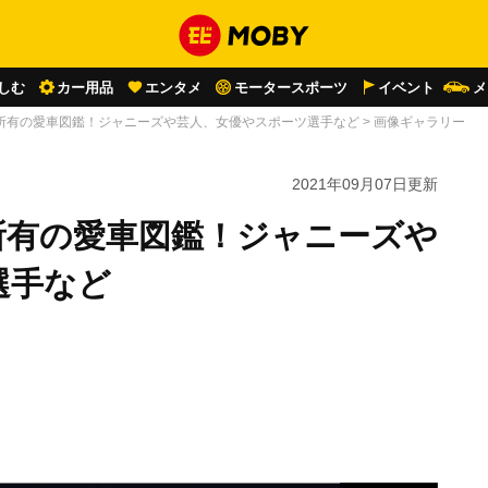
しむ
カー用品
エンタメ
モータースポーツ
イベント
メ
所有の愛車図鑑！ジャニーズや芸人、女優やスポーツ選手など
>
画像ギャラリー
2021年09月07日
更新
所有の愛車図鑑！ジャニーズや
選手など