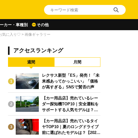
ーカー・車種別
その他
がお気に入り♡
>
画像ギャラリー
アクセスランキング
週間
月間
レクサス新型「ES」発売！「未
来感あってかっこいい」「価格
1
が高すぎる」SNSで賛否の声
【カー用品店】売れているレー
ダー探知機TOP10｜安全運転を
2
サポートする人気モデルは？【2
026年6月版】
【カー用品店】売れているタイ
ヤTOP10｜夏のロングドライブ
3
前に選ばれたモデルは？【2026