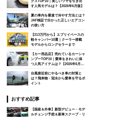
クスTOP10｜美しいツヤを引き出
す人気モデルは？【2026年6月版】
夏の車内を最速で冷やす方法とは？
JAF検証で分かった正しいエアコン
の使い方
【213万円から】エブリイベースの
軽キャンパー10選｜クーラー搭載
モデルからロングセラーまで
【カー用品店】売れているカーシャ
ンプーTOP10｜愛車をきれいに保
つ人気アイテムは？【2026年6月
版】
台風接近前にやるべき車の対策と
は？飛来物・冠水から愛車を守るポ
イント
おすすめ記事
【国産＆外車】新型デビュー・モデ
ルチェンジ予想＆新車スクープ・リ