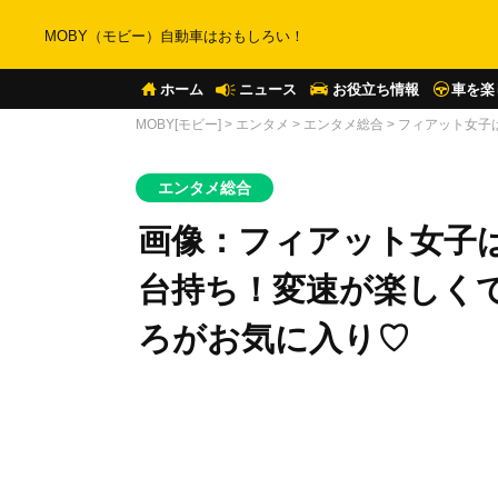
MOBY（モビー）自動車はおもしろい！
ホーム
ニュース
お役立ち情報
車を楽
MOBY[モビー]
>
エンタメ
>
エンタメ総合
>
フィアット女子は
エンタメ総合
画像：フィアット女子は”
台持ち！変速が楽しく
ろがお気に入り♡