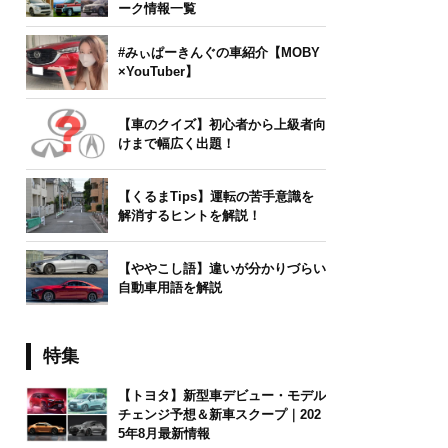
ーク情報一覧
#みぃぱーきんぐの車紹介【MOBY
×YouTuber】
【車のクイズ】初心者から上級者向
けまで幅広く出題！
【くるまTips】運転の苦手意識を
解消するヒントを解説！
【ややこし語】違いが分かりづらい
自動車用語を解説
特集
【トヨタ】新型車デビュー・モデル
チェンジ予想＆新車スクープ｜202
5年8月最新情報