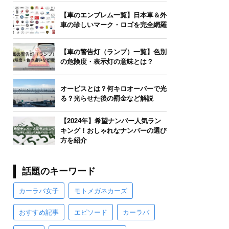
【車のエンブレム一覧】日本車＆外
車の珍しいマーク・ロゴを完全網羅
【車の警告灯（ランプ）一覧】色別
の危険度・表示灯の意味とは？
オービスとは？何キロオーバーで光
る？光らせた後の罰金など解説
【2024年】希望ナンバー人気ラン
キング！おしゃれなナンバーの選び
方を紹介
話題のキーワード
カーラバ女子
モトメガネカーズ
おすすめ記事
エピソード
カーラバ