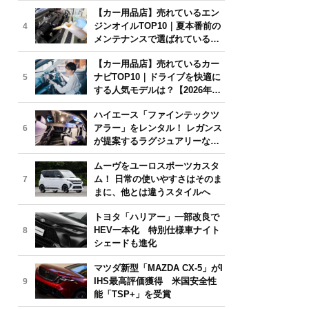
年6月版】
【カー用品店】売れているエン
ジンオイルTOP10｜夏本番前の
4
メンテナンスで選ばれている人
気モデルは？【2026年6月版】
【カー用品店】売れているカー
ナビTOP10｜ドライブを快適に
5
する人気モデルは？【2026年6
月版】
ハイエース「ファインテックツ
アラー」をレンタル！ レガンス
6
が提案するラグジュアリーな移
動体験
ムーヴをユーロスポーツカスタ
ム！ 日常の使いやすさはそのま
7
まに、他とは違うスタイルへ
トヨタ「ハリアー」一部改良で
HEV一本化 特別仕様車ナイト
8
シェードも進化
マツダ新型「MAZDA CX-5」がI
IHS最高評価獲得 米国安全性
9
能「TSP+」を受賞