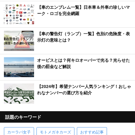
【車のエンブレム一覧】日本車＆外車の珍しいマ
ーク・ロゴを完全網羅
【車の警告灯（ランプ）一覧】色別の危険度・表
示灯の意味とは？
オービスとは？何キロオーバーで光る？光らせた
後の罰金など解説
【2024年】希望ナンバー人気ランキング！おしゃ
れなナンバーの選び方を紹介
話題のキーワード
カーラバ女子
モトメガネカーズ
おすすめ記事