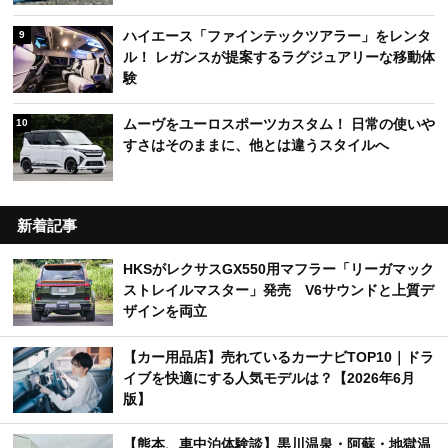
ハイエース「ファインテックツアラー」をレンタ
9
ル！ レガンスが提案するラグジュアリーな移動体
験
ムーヴをユーロスポーツカスタム！ 日常の使いや
10
すさはそのままに、他とは違うスタイルへ
新着記事
HKSがレクサスGX550用マフラー「リーガマック
ストレイルマスター」発売 V6サウンドと上質デ
ザインを両立
【カー用品店】売れているカーナビTOP10｜ドラ
イブを快適にする人気モデルは？【2026年6月
版】
【熊本、車中泊体験談】黒川温泉・阿蘇・地獄温