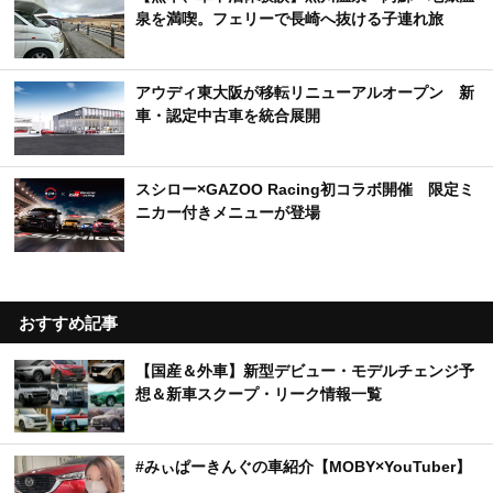
泉を満喫。フェリーで長崎へ抜ける子連れ旅
アウディ東大阪が移転リニューアルオープン 新
車・認定中古車を統合展開
スシロー×GAZOO Racing初コラボ開催 限定ミ
ニカー付きメニューが登場
おすすめ記事
【国産＆外車】新型デビュー・モデルチェンジ予
想＆新車スクープ・リーク情報一覧
#みぃぱーきんぐの車紹介【MOBY×YouTuber】