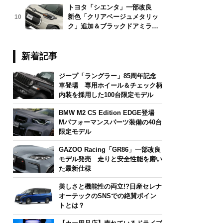
トヨタ「シエンタ」一部改良
新色「クリアベージュメタリッ
10
ク」追加＆ブラックドアミラー
採用
新着記事
ジープ「ラングラー」85周年記念
車登場 専用ホイール＆チェック柄
内装を採用した100台限定モデル
BMW M2 CS Edition EDGE登場
Mパフォーマンスパーツ装備の40台
限定モデル
GAZOO Racing「GR86」一部改良
モデル発売 走りと安全性能を磨い
た最新仕様
美しさと機能性の両立!?日産セレナ
オーテックのSNSでの絶賛ポイン
トとは？