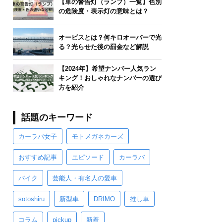
【車の警告灯（ランプ）一覧】色別
の危険度・表示灯の意味とは？
オービスとは？何キロオーバーで光
る？光らせた後の罰金など解説
【2024年】希望ナンバー人気ラン
キング！おしゃれなナンバーの選び
方を紹介
話題のキーワード
カーラバ女子
モトメガネカーズ
おすすめ記事
エピソード
カーラバ
バイク
芸能人・有名人の愛車
sotoshiru
新型車
DRIMO
推し車
コラム
pickup
新着