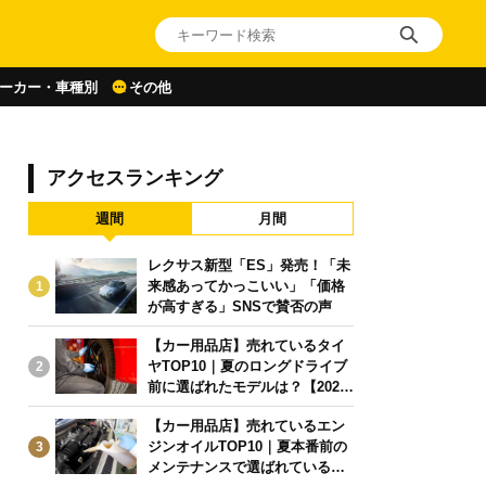
ーカー・車種別
その他
アクセスランキング
週間
月間
レクサス新型「ES」発売！「未
来感あってかっこいい」「価格
1
が高すぎる」SNSで賛否の声
【カー用品店】売れているタイ
ヤTOP10｜夏のロングドライブ
2
前に選ばれたモデルは？【2026
年6月版】
【カー用品店】売れているエン
ジンオイルTOP10｜夏本番前の
3
メンテナンスで選ばれている人