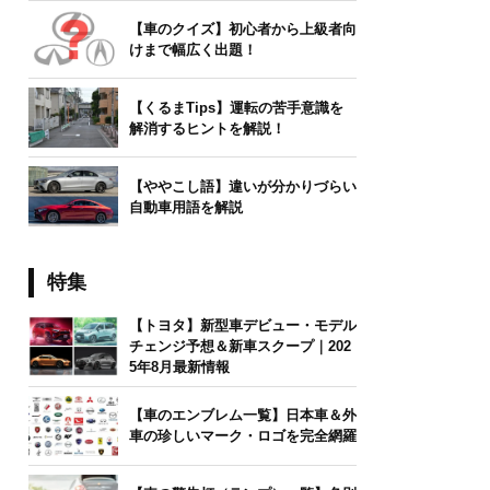
【車のクイズ】初心者から上級者向
けまで幅広く出題！
【くるまTips】運転の苦手意識を
解消するヒントを解説！
【ややこし語】違いが分かりづらい
自動車用語を解説
特集
【トヨタ】新型車デビュー・モデル
チェンジ予想＆新車スクープ｜202
5年8月最新情報
【車のエンブレム一覧】日本車＆外
車の珍しいマーク・ロゴを完全網羅