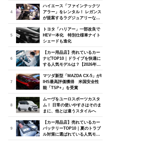
気モデルは？【2026年6月版】
ハイエース「ファインテックツ
アラー」をレンタル！ レガンス
4
が提案するラグジュアリーな移
動体験
トヨタ「ハリアー」一部改良で
HEV一本化 特別仕様車ナイト
5
シェードも進化
【カー用品店】売れているカー
ナビTOP10｜ドライブを快適に
6
する人気モデルは？【2026年6
月版】
マツダ新型「MAZDA CX-5」がI
IHS最高評価獲得 米国安全性
7
能「TSP+」を受賞
ムーヴをユーロスポーツカスタ
ム！ 日常の使いやすさはそのま
8
まに、他とは違うスタイルへ
【カー用品店】売れているカー
バッテリーTOP10｜夏のトラブ
9
ル対策に選ばれている人気モデ
ルは？【2026年6月版】