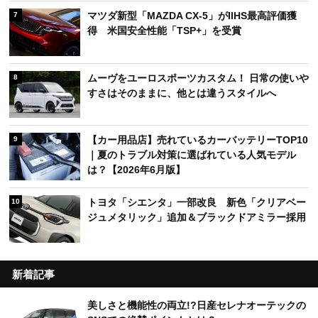
マツダ新型「MAZDA CX-5」がIIHS最高評価獲
7
得 米国安全性能「TSP+」を受賞
ムーヴをユーロスポーツカスタム！ 日常の使いや
8
すさはそのままに、他とは違うスタイルへ
【カー用品店】売れているカーバッテリーTOP10
9
｜夏のトラブル対策に選ばれている人気モデル
は？【2026年6月版】
トヨタ「シエンタ」一部改良 新色「クリアベー
10
ジュメタリック」追加＆ブラックドアミラー採用
新着記事
美しさと機能性の両立!?日産セレナオーテックの