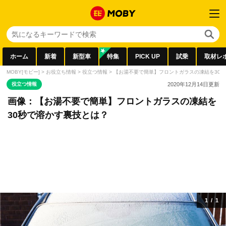
ホーム
新着
新型車
特集
PICK UP
試乗
取材レ
MOBY[モビー]
>
お役立ち情報
>
役立つ情報
>
【お湯不要で簡単】フロントガラスの凍結を30
役立つ情報
2020年12月14日
更新
画像：【お湯不要で簡単】フロントガラスの凍結を
30秒で溶かす裏技とは？
1
/
1