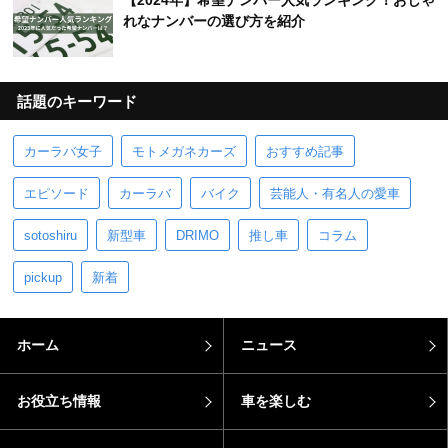
【2024年】希望ナンバー人気ランキング！おしゃ
れなナンバーの選び方を紹介
話題のキーワード
カーラバ女子
モトメガネカーズ
おすすめ記事
エピソード
カーラバ
バイク
芸能人・有名人の愛車
sotoshiru
新型車
DRIMO
推し車
コラム
pickup
新着
ホーム
ニュース
お役立ち情報
車を楽しむ