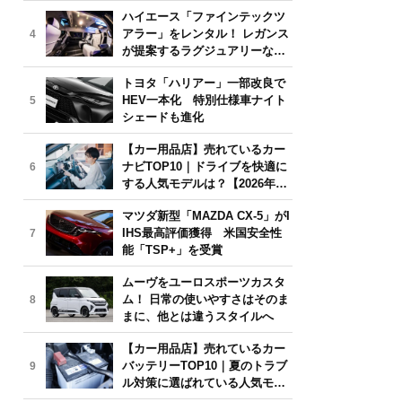
気モデルは？【2026年6月版】
ハイエース「ファインテックツ
アラー」をレンタル！ レガンス
4
が提案するラグジュアリーな移
動体験
トヨタ「ハリアー」一部改良で
HEV一本化 特別仕様車ナイト
5
シェードも進化
【カー用品店】売れているカー
ナビTOP10｜ドライブを快適に
6
する人気モデルは？【2026年6
月版】
マツダ新型「MAZDA CX-5」がI
IHS最高評価獲得 米国安全性
7
能「TSP+」を受賞
ムーヴをユーロスポーツカスタ
ム！ 日常の使いやすさはそのま
8
まに、他とは違うスタイルへ
【カー用品店】売れているカー
バッテリーTOP10｜夏のトラブ
9
ル対策に選ばれている人気モデ
ルは？【2026年6月版】