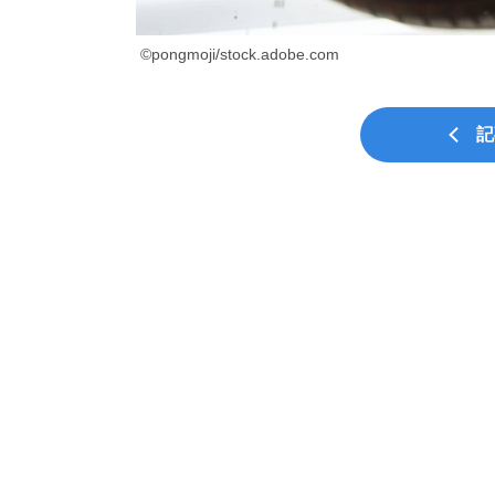
©pongmoji/stock.adobe.com
記