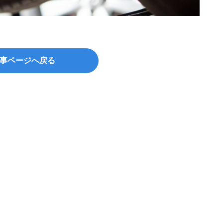
©Dmit
事ページへ戻る