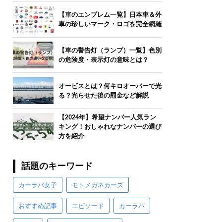
【車のエンブレム一覧】日本車＆外
車の珍しいマーク・ロゴを完全網羅
【車の警告灯（ランプ）一覧】色別
の危険度・表示灯の意味とは？
オービスとは？何キロオーバーで光
る？光らせた後の罰金など解説
【2024年】希望ナンバー人気ラン
キング！おしゃれなナンバーの選び
方を紹介
話題のキーワード
カーラバ女子
モトメガネカーズ
おすすめ記事
エピソード
カーラバ