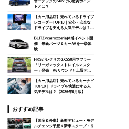
オーテックのSNSでの絶賛ポイン
トとは？
【カー用品店】売れているドライブ
レコーダーTOP10｜安心・安全な
ドライブを支える人気モデルは？
【2026年6月版】
BLITZ×carrozzeria体感イベント開
催 最新パーツ＆カーAVを一挙体
験
HKSがレクサスGX550用マフラー
「リーガマックストレイルマスタ
ー」発売 V6サウンドと上質デザ
インを両立
【カー用品店】売れているカーナビ
TOP10｜ドライブを快適にする人
気モデルは？【2026年6月版】
おすすめ記事
【国産＆外車】新型デビュー・モデ
ルチェンジ予想＆新車スクープ・リ