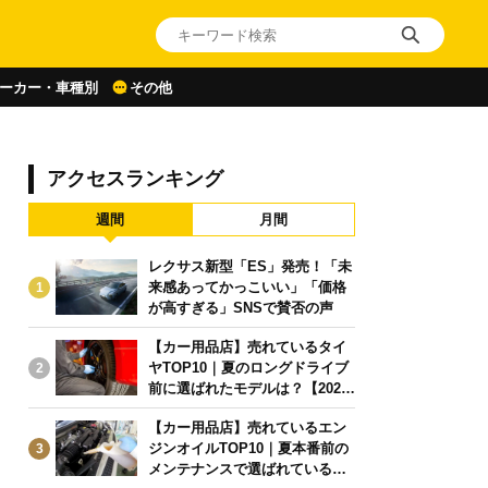
ーカー・車種別
その他
アクセスランキング
週間
月間
レクサス新型「ES」発売！「未
来感あってかっこいい」「価格
1
が高すぎる」SNSで賛否の声
【カー用品店】売れているタイ
ヤTOP10｜夏のロングドライブ
2
前に選ばれたモデルは？【2026
年6月版】
【カー用品店】売れているエン
ジンオイルTOP10｜夏本番前の
3
メンテナンスで選ばれている人