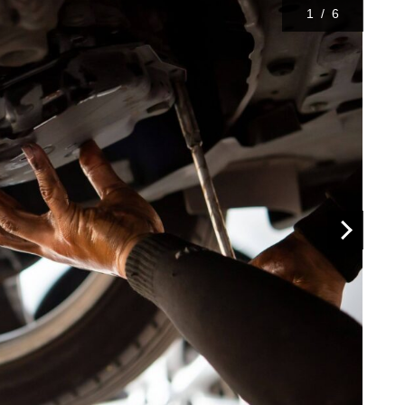
1
/
6