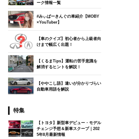
ーク情報一覧
#みぃぱーきんぐの車紹介【MOBY
×YouTuber】
【車のクイズ】初心者から上級者向
けまで幅広く出題！
【くるまTips】運転の苦手意識を
解消するヒントを解説！
【ややこし語】違いが分かりづらい
自動車用語を解説
特集
【トヨタ】新型車デビュー・モデル
チェンジ予想＆新車スクープ｜202
5年8月最新情報