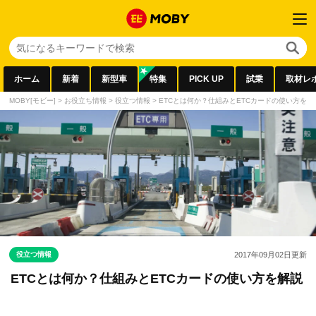
ホーム
新着
新型車
特集
PICK UP
試乗
取材レ
MOBY[モビー]
>
お役立ち情報
>
役立つ情報
>
ETCとは何か？仕組みとETCカードの使い方を解
役立つ情報
2017年09月02日
更新
ETCとは何か？仕組みとETCカードの使い方を解説