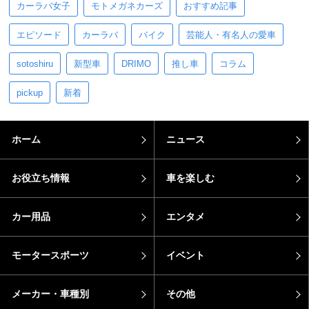
カーラバ女子
モトメガネカーズ
おすすめ記事
エピソード
カーラバ
バイク
芸能人・有名人の愛車
sotoshiru
新型車
DRIMO
推し車
コラム
pickup
新着
ホーム
ニュース
お役立ち情報
車を楽しむ
カー用品
エンタメ
モータースポーツ
イベント
メーカー・車種別
その他