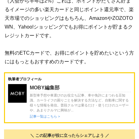
（入会から半年は2%）これは、ポイントがたくさん貯ま
るイメージの多い楽天カードと同じポイント還元率で、楽
天市場でのショッピングはもちろん、AmazonやZOZOTO
WN、Yahoo!ショッピングでもお得にポイントが貯まるク
レジットカードです。
無料のETCカードで、お得にポイントを貯めたいという方
にはもっともおすすめのカードです。
執筆者プロフィール
MOBY編集部
新型車予想や車選びのお役立ち記事、車や免許にまつわる豆知
識、カーライフの困りごとを解決する方法など、自動車に関する
様々な情報を発信。普段クルマは乗るだけ・使うだけのユーザー
や、あまりクルマに興味が...
記事一覧はこちら >
＼ この記事が役に立ったらシェアしよう ／