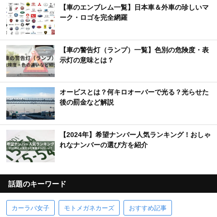
【車のエンブレム一覧】日本車＆外車の珍しいマ
ーク・ロゴを完全網羅
【車の警告灯（ランプ）一覧】色別の危険度・表
示灯の意味とは？
オービスとは？何キロオーバーで光る？光らせた
後の罰金など解説
【2024年】希望ナンバー人気ランキング！おしゃ
れなナンバーの選び方を紹介
話題のキーワード
カーラバ女子
モトメガネカーズ
おすすめ記事