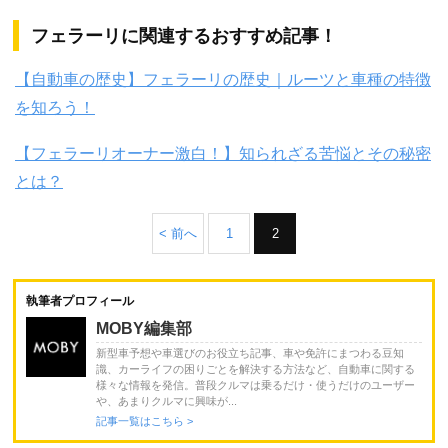
フェラーリに関連するおすすめ記事！
【自動車の歴史】フェラーリの歴史｜ルーツと車種の特徴
を知ろう！
【フェラーリオーナー激白！】知られざる苦悩とその秘密
とは？
< 前へ
1
2
執筆者プロフィール
MOBY編集部
新型車予想や車選びのお役立ち記事、車や免許にまつわる豆知
識、カーライフの困りごとを解決する方法など、自動車に関する
様々な情報を発信。普段クルマは乗るだけ・使うだけのユーザー
や、あまりクルマに興味が...
記事一覧はこちら >