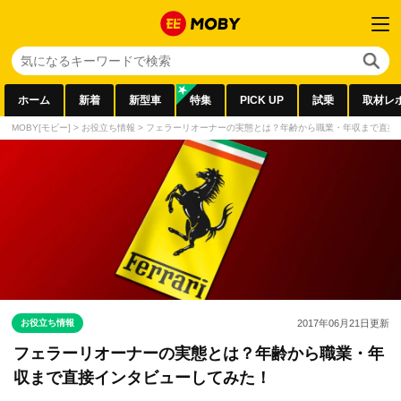
ホーム
新着
新型車
特集
PICK UP
試乗
取材レ
MOBY[モビー]
>
お役立ち情報
>
フェラーリオーナーの実態とは？年齢から職業・年収まで直接
お役立ち情報
2017年06月21日
更新
フェラーリオーナーの実態とは？年齢から職業・年
収まで直接インタビューしてみた！