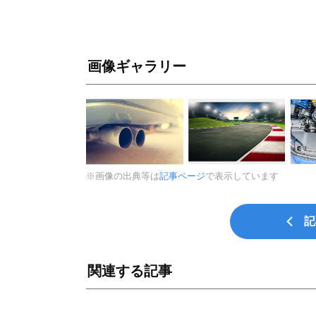
画像ギャラリー
※画像の出典等は
記事ページ
で表示しています
記
関連する記事