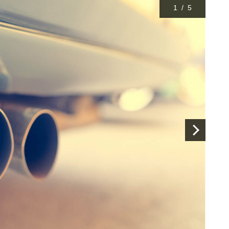
1
/
5