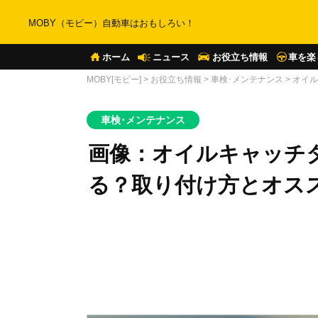
MOBY（モビー）自動車はおもしろい！
ホーム
ニュース
お役立ち情報
車を楽
MOBY[モビー]
>
お役立ち情報
>
車検･メンテナンス
>
オイル
車検･メンテナンス
画像：オイルキャッチ
る？取り付け方とオス