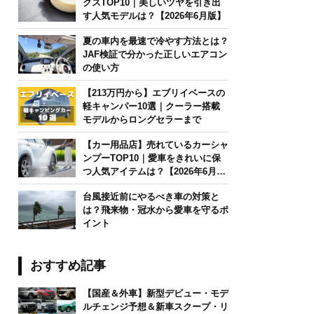
クスTOP10｜美しいツヤを引き出
す人気モデルは？【2026年6月版】
夏の車内を最速で冷やす方法とは？
JAF検証で分かった正しいエアコン
の使い方
【213万円から】エブリイベースの
軽キャンパー10選｜クーラー搭載
モデルからロングセラーまで
【カー用品店】売れているカーシャ
ンプーTOP10｜愛車をきれいに保
つ人気アイテムは？【2026年6月
版】
台風接近前にやるべき車の対策と
は？飛来物・冠水から愛車を守るポ
イント
おすすめ記事
【国産＆外車】新型デビュー・モデ
ルチェンジ予想＆新車スクープ・リ