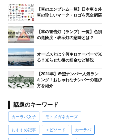
【車のエンブレム一覧】日本車＆外
車の珍しいマーク・ロゴを完全網羅
【車の警告灯（ランプ）一覧】色別
の危険度・表示灯の意味とは？
オービスとは？何キロオーバーで光
る？光らせた後の罰金など解説
【2024年】希望ナンバー人気ラン
キング！おしゃれなナンバーの選び
方を紹介
話題のキーワード
カーラバ女子
モトメガネカーズ
おすすめ記事
エピソード
カーラバ