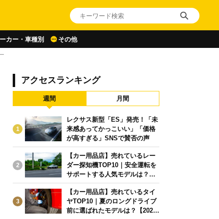
ーカー・車種別
その他
ー
アクセスランキング
週間
月間
レクサス新型「ES」発売！「未
来感あってかっこいい」「価格
1
が高すぎる」SNSで賛否の声
【カー用品店】売れているレー
ダー探知機TOP10｜安全運転を
2
サポートする人気モデルは？【2
026年6月版】
【カー用品店】売れているタイ
ヤTOP10｜夏のロングドライブ
3
前に選ばれたモデルは？【2026