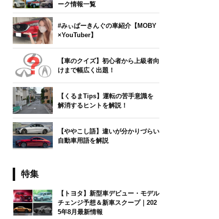
ーク情報一覧
#みぃぱーきんぐの車紹介【MOBY
×YouTuber】
【車のクイズ】初心者から上級者向
けまで幅広く出題！
【くるまTips】運転の苦手意識を
解消するヒントを解説！
【ややこし語】違いが分かりづらい
自動車用語を解説
特集
【トヨタ】新型車デビュー・モデル
チェンジ予想＆新車スクープ｜202
5年8月最新情報