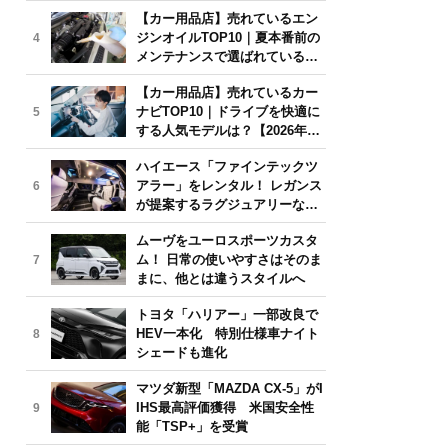
年6月版】
【カー用品店】売れているエン
ジンオイルTOP10｜夏本番前の
4
メンテナンスで選ばれている人
気モデルは？【2026年6月版】
【カー用品店】売れているカー
ナビTOP10｜ドライブを快適に
5
する人気モデルは？【2026年6
月版】
ハイエース「ファインテックツ
アラー」をレンタル！ レガンス
6
が提案するラグジュアリーな移
動体験
ムーヴをユーロスポーツカスタ
ム！ 日常の使いやすさはそのま
7
まに、他とは違うスタイルへ
トヨタ「ハリアー」一部改良で
HEV一本化 特別仕様車ナイト
8
シェードも進化
マツダ新型「MAZDA CX-5」がI
IHS最高評価獲得 米国安全性
9
能「TSP+」を受賞