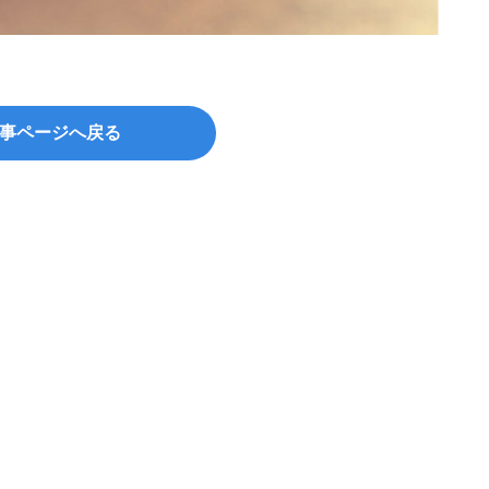
©Imag
事ページへ戻る