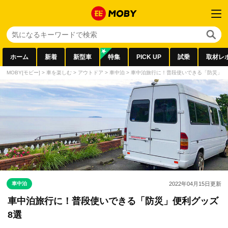
ホーム
新着
新型車
特集
PICK UP
試乗
取材レ
MOBY[モビー]
>
車を楽しむ
>
アウトドア
>
車中泊
>
車中泊旅行に！普段使いできる「防災」便
車中泊
2022年04月15日
更新
車中泊旅行に！普段使いできる「防災」便利グッズ
8選