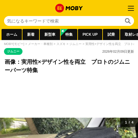
ホーム
新着
新型車
特集
PICK UP
試乗
取材レ
MOBY[モビー]
>
メーカー・車種別
>
スズキ
>
ジムニー
>
実用性×デザイン性を両立 プロトの
ジムニー
2026年02月09日
更新
画像：実用性×デザイン性を両立 プロトのジムニ
ーパーツ特集
1
/
4