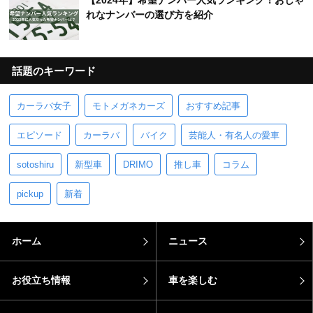
【2024年】希望ナンバー人気ランキング！おしゃ
れなナンバーの選び方を紹介
話題のキーワード
カーラバ女子
モトメガネカーズ
おすすめ記事
エピソード
カーラバ
バイク
芸能人・有名人の愛車
sotoshiru
新型車
DRIMO
推し車
コラム
pickup
新着
ホーム
ニュース
お役立ち情報
車を楽しむ