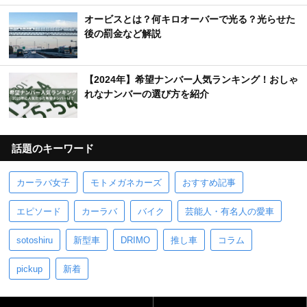
オービスとは？何キロオーバーで光る？光らせた
後の罰金など解説
【2024年】希望ナンバー人気ランキング！おしゃ
れなナンバーの選び方を紹介
話題のキーワード
カーラバ女子
モトメガネカーズ
おすすめ記事
エピソード
カーラバ
バイク
芸能人・有名人の愛車
sotoshiru
新型車
DRIMO
推し車
コラム
pickup
新着