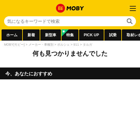
ホーム
新着
新型車
特集
PICK UP
試乗
取材レ
MOBY[モビー]
>
メーカー・車種別
>
ポルシェ
>
911
>
タルガ
何も見つかりませんでした
今、あなたにおすすめ