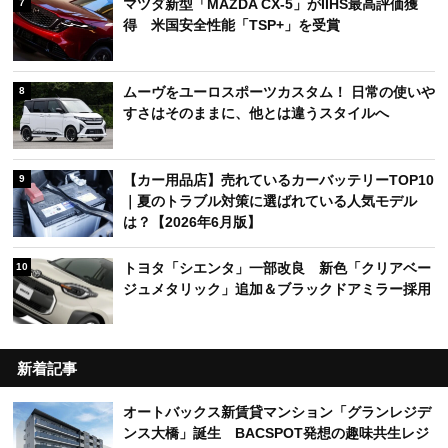
マツダ新型「MAZDA CX-5」がIIHS最高評価獲
7
得 米国安全性能「TSP+」を受賞
ムーヴをユーロスポーツカスタム！ 日常の使いや
8
すさはそのままに、他とは違うスタイルへ
【カー用品店】売れているカーバッテリーTOP10
9
｜夏のトラブル対策に選ばれている人気モデル
は？【2026年6月版】
トヨタ「シエンタ」一部改良 新色「クリアベー
10
ジュメタリック」追加＆ブラックドアミラー採用
新着記事
オートバックス新賃貸マンション「グランレジデ
ンス大橋」誕生 BACSPOT発想の趣味共生レジ