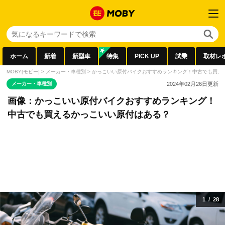
ホーム
新着
新型車
特集
PICK UP
試乗
取材レ
MOBY[モビー]
>
メーカー・車種別
>
かっこいい原付バイクおすすめランキング！中古でも買え
メーカー・車種別
2024年02月26日
更新
画像：かっこいい原付バイクおすすめランキング！
中古でも買えるかっこいい原付はある？
1
/
28