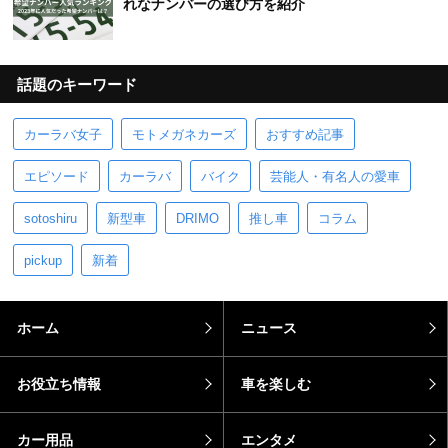
れなナンバーの選び方を紹介
話題のキーワード
カーラバ女子
モトメガネカーズ
おすすめ記事
エピソード
カーラバ
バイク
芸能人・有名人の愛車
sotoshiru
新型車
DRIMO
推し車
コラム
pickup
新着
ホーム
ニュース
お役立ち情報
車を楽しむ
カー用品
エンタメ