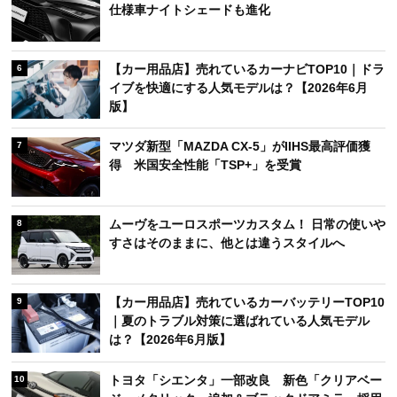
仕様車ナイトシェードも進化
【カー用品店】売れているカーナビTOP10｜ドラ
6
イブを快適にする人気モデルは？【2026年6月
版】
マツダ新型「MAZDA CX-5」がIIHS最高評価獲
7
得 米国安全性能「TSP+」を受賞
ムーヴをユーロスポーツカスタム！ 日常の使いや
8
すさはそのままに、他とは違うスタイルへ
【カー用品店】売れているカーバッテリーTOP10
9
｜夏のトラブル対策に選ばれている人気モデル
は？【2026年6月版】
トヨタ「シエンタ」一部改良 新色「クリアベー
10