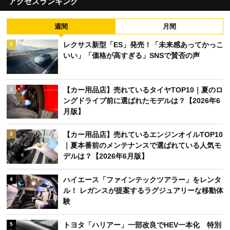
アクセスランキング
週間
月間
レクサス新型「ES」発売！「未来感あってかっこ
1
いい」「価格が高すぎる」SNSで賛否の声
【カー用品店】売れているタイヤTOP10｜夏のロ
2
ングドライブ前に選ばれたモデルは？【2026年6
月版】
【カー用品店】売れているエンジンオイルTOP10
3
｜夏本番前のメンテナンスで選ばれている人気モ
デルは？【2026年6月版】
ハイエース「ファインテックツアラー」をレンタ
4
ル！ レガンスが提案するラグジュアリーな移動体
験
トヨタ「ハリアー」一部改良でHEV一本化 特別
5