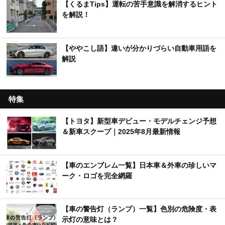
【くるまTips】運転の苦手意識を解消するヒント
を解説！
【ややこし語】違いが分かりづらい自動車用語を
解説
特集
【トヨタ】新型車デビュー・モデルチェンジ予想
＆新車スクープ｜2025年8月最新情報
【車のエンブレム一覧】日本車＆外車の珍しいマ
ーク・ロゴを完全網羅
【車の警告灯（ランプ）一覧】色別の危険度・表
示灯の意味とは？