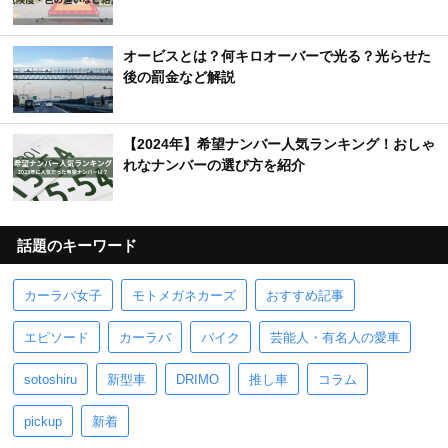
オービスとは？何キロオーバーで光る？光らせた
後の罰金など解説
【2024年】希望ナンバー人気ランキング！おしゃ
れなナンバーの選び方を紹介
話題のキーワード
カーラバ女子
モトメガネカーズ
おすすめ記事
エピソード
カーラバ
バイク
芸能人・有名人の愛車
sotoshiru
新型車
DRIMO
推し車
コラム
pickup
新着