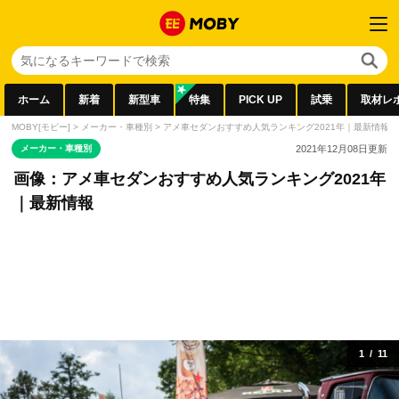
ホーム
新着
新型車
特集
PICK UP
試乗
取材レ
MOBY[モビー]
>
メーカー・車種別
>
アメ車セダンおすすめ人気ランキング2021年｜最新情報
メーカー・車種別
2021年12月08日
更新
画像：アメ車セダンおすすめ人気ランキング2021年
｜最新情報
1
/
11