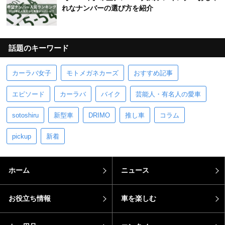
れなナンバーの選び方を紹介
話題のキーワード
カーラバ女子
モトメガネカーズ
おすすめ記事
エピソード
カーラバ
バイク
芸能人・有名人の愛車
sotoshiru
新型車
DRIMO
推し車
コラム
pickup
新着
ホーム
ニュース
お役立ち情報
車を楽しむ