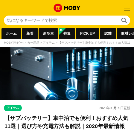
ホーム
新着
新型車
特集
PICK UP
試乗
取材レ
MOBY[モビー]
>
カー用品
>
アイテム
>
【サブバッテリー】車中泊でも便利！おすすめ人気11選
アイテム
2020年05月09日
更新
【サブバッテリー】車中泊でも便利！おすすめ人気
11選｜選び方や充電方法も解説｜2020年最新情報