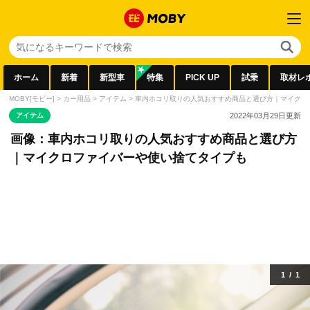
ホーム
新着
新型車
特集
PICK UP
試乗
取材レ
MOBY[モビー]
>
カー用品
>
アイテム
>
車内ホコリ取りの人気おすすめ商品と選び方｜マイクロ
アイテム
2022年03月29日
更新
画像：車内ホコリ取りの人気おすすめ商品と選び方
｜マイクロファイバーや使い捨てタイプも
1
/
1