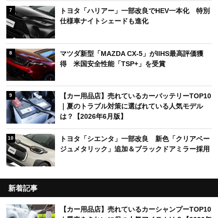
トヨタ「ハリアー」一部改良でHEV一本化 特別
7
仕様車ナイトシェードも進化
マツダ新型「MAZDA CX-5」がIIHS最高評価獲
8
得 米国安全性能「TSP+」を受賞
【カー用品店】売れているカーバッテリーTOP10
9
｜夏のトラブル対策に選ばれている人気モデル
は？【2026年6月版】
トヨタ「シエンタ」一部改良 新色「クリアベー
10
ジュメタリック」追加＆ブラックドアミラー採用
新着記事
【カー用品店】売れているカーシャンプーTOP10