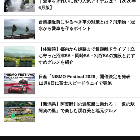
｜愛車をきれいに保つ人気アイテムは？【2026年
6月版】
台風接近前にやるべき車の対策とは？飛来物・冠
水から愛車を守るポイント
【体験談】都内から姫路まで長距離ドライブ！立
ち寄った沼津SA・岡崎SA・刈谷SAの施設とおす
すめグルメを紹介
日産「NISMO Festival 2026」開催決定を発表
12月6日に富士スピードウェイで実施
【新潟県】阿賀野川の遊覧船に乗れる！「道の駅
阿賀の里」で楽しむ渓谷美と地元グルメ