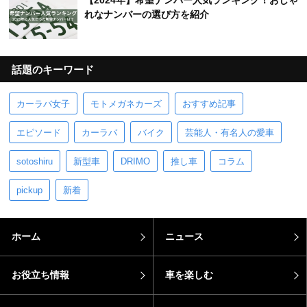
【2024年】希望ナンバー人気ランキング！おしゃ
れなナンバーの選び方を紹介
話題のキーワード
カーラバ女子
モトメガネカーズ
おすすめ記事
エピソード
カーラバ
バイク
芸能人・有名人の愛車
sotoshiru
新型車
DRIMO
推し車
コラム
pickup
新着
ホーム
ニュース
お役立ち情報
車を楽しむ