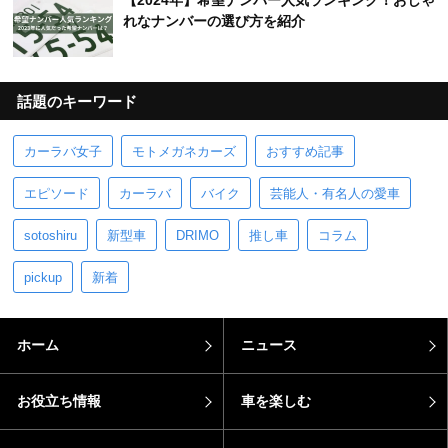
【2024年】希望ナンバー人気ランキング！おしゃ
れなナンバーの選び方を紹介
話題のキーワード
カーラバ女子
モトメガネカーズ
おすすめ記事
エピソード
カーラバ
バイク
芸能人・有名人の愛車
sotoshiru
新型車
DRIMO
推し車
コラム
pickup
新着
ホーム
ニュース
お役立ち情報
車を楽しむ