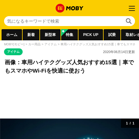
ホーム
新着
新型車
特集
PICK UP
試乗
取材レ
MOBY[モビー]
>
カー用品
>
アイテム
>
車用ハイテクグッズ人気おすすめ15選｜車でもスマホやW
アイテム
2020年06月14日
更新
画像：車用ハイテクグッズ人気おすすめ15選｜車で
もスマホやWi-Fiを快適に使おう
1
/
1