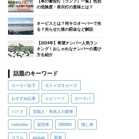
【車の警告灯（ランプ）一覧】色別
の危険度・表示灯の意味とは？
オービスとは？何キロオーバーで光
る？光らせた後の罰金など解説
【2024年】希望ナンバー人気ラン
キング！おしゃれなナンバーの選び
方を紹介
話題のキーワード
カーラバ女子
モトメガネカーズ
おすすめ記事
エピソード
カーラバ
バイク
芸能人・有名人の愛車
sotoshiru
新型車
DRIMO
推し車
コラム
pickup
新着