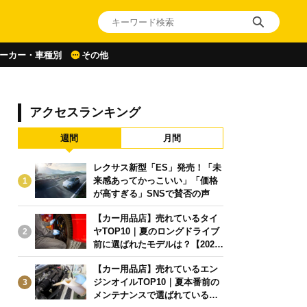
ーカー・車種別
その他
アクセスランキング
週間
月間
レクサス新型「ES」発売！「未
来感あってかっこいい」「価格
1
が高すぎる」SNSで賛否の声
【カー用品店】売れているタイ
ヤTOP10｜夏のロングドライブ
2
前に選ばれたモデルは？【2026
年6月版】
【カー用品店】売れているエン
ジンオイルTOP10｜夏本番前の
3
メンテナンスで選ばれている人