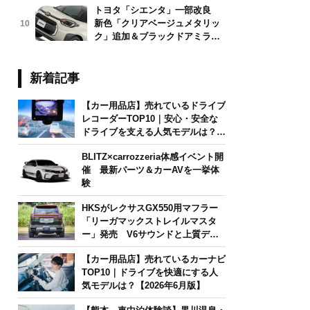
トヨタ「シエンタ」一部改良
新色「クリアベージュメタリッ
10
ク」追加＆ブラックドアミラー
採用
新着記事
【カー用品店】売れているドライブ
レコーダーTOP10｜安心・安全な
ドライブを支える人気モデルは？
【2026年6月版】
BLITZ×carrozzeria体感イベント開
催 最新パーツ＆カーAVを一挙体
験
HKSがレクサスGX550用マフラー
「リーガマックストレイルマスタ
ー」発売 V6サウンドと上質デザ
インを両立
【カー用品店】売れているカーナビ
TOP10｜ドライブを快適にする人
気モデルは？【2026年6月版】