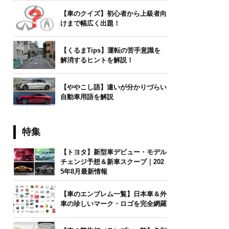
【車のクイズ】初心者から上級者向
けまで幅広く出題！
【くるまTips】運転の苦手意識を
解消するヒントを解説！
【ややこし語】違いが分かりづらい
自動車用語を解説
特集
【トヨタ】新型車デビュー・モデル
チェンジ予想＆新車スクープ｜202
5年8月最新情報
【車のエンブレム一覧】日本車＆外
車の珍しいマーク・ロゴを完全網羅