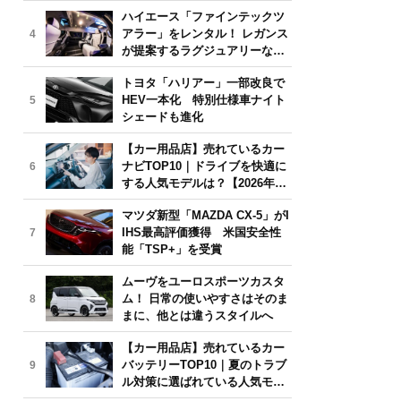
気モデルは？【2026年6月版】
ハイエース「ファインテックツ
アラー」をレンタル！ レガンス
4
が提案するラグジュアリーな移
動体験
トヨタ「ハリアー」一部改良で
HEV一本化 特別仕様車ナイト
5
シェードも進化
【カー用品店】売れているカー
ナビTOP10｜ドライブを快適に
6
する人気モデルは？【2026年6
月版】
マツダ新型「MAZDA CX-5」がI
IHS最高評価獲得 米国安全性
7
能「TSP+」を受賞
ムーヴをユーロスポーツカスタ
ム！ 日常の使いやすさはそのま
8
まに、他とは違うスタイルへ
【カー用品店】売れているカー
バッテリーTOP10｜夏のトラブ
9
ル対策に選ばれている人気モデ
ルは？【2026年6月版】