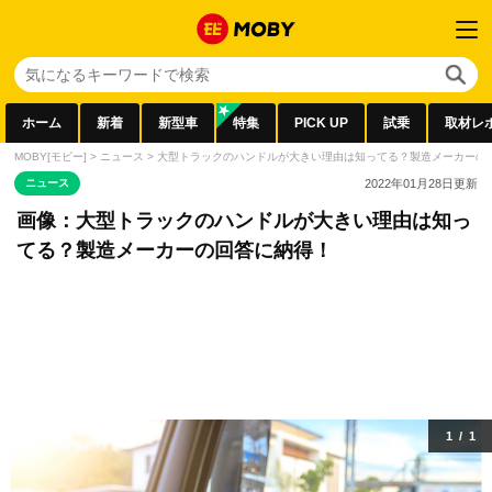
ホーム
新着
新型車
特集
PICK UP
試乗
取材レ
MOBY[モビー]
>
ニュース
>
大型トラックのハンドルが大きい理由は知ってる？製造メーカーの
ニュース
2022年01月28日
更新
画像：大型トラックのハンドルが大きい理由は知っ
てる？製造メーカーの回答に納得！
1
/
1