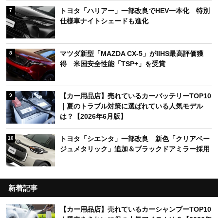
トヨタ「ハリアー」一部改良でHEV一本化 特別
7
仕様車ナイトシェードも進化
マツダ新型「MAZDA CX-5」がIIHS最高評価獲
8
得 米国安全性能「TSP+」を受賞
【カー用品店】売れているカーバッテリーTOP10
9
｜夏のトラブル対策に選ばれている人気モデル
は？【2026年6月版】
トヨタ「シエンタ」一部改良 新色「クリアベー
10
ジュメタリック」追加＆ブラックドアミラー採用
新着記事
【カー用品店】売れているカーシャンプーTOP10