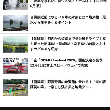
｜愛車をきれいに保つ人気アイテムは？【2026年
6月版】
台風接近前にやるべき車の対策とは？飛来物・冠
水から愛車を守るポイント
【体験談】都内から姫路まで長距離ドライブ！立
ち寄った沼津SA・岡崎SA・刈谷SAの施設とおす
すめグルメを紹介
日産「NISMO Festival 2026」開催決定を発表
12月6日に富士スピードウェイで実施
【新潟県】阿賀野川の遊覧船に乗れる！「道の駅
阿賀の里」で楽しむ渓谷美と地元グルメ