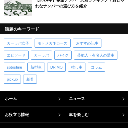
【2024年】希望ナンバー人気ランキング！おしゃ
れなナンバーの選び方を紹介
話題のキーワード
カーラバ女子
モトメガネカーズ
おすすめ記事
エピソード
カーラバ
バイク
芸能人・有名人の愛車
sotoshiru
新型車
DRIMO
推し車
コラム
pickup
新着
ホーム
ニュース
お役立ち情報
車を楽しむ