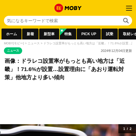
ホーム
新着
新型車
特集
PICK UP
試乗
取材レ
MOBY[モビー]
>
ニュース
>
ドラレコ設置率がもっとも高い地方は「近畿」！71.6%が設置…
ニュース
2024年12月04日
更新
画像：ドラレコ設置率がもっとも高い地方は「近
畿」！71.6%が設置…設置理由に「あおり運転対
策」他地方より多い傾向
1
/
2