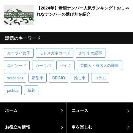
【2024年】希望ナンバー人気ランキング！おしゃ
れなナンバーの選び方を紹介
話題のキーワード
カーラバ女子
モトメガネカーズ
おすすめ記事
エピソード
カーラバ
バイク
芸能人・有名人の愛車
sotoshiru
新型車
DRIMO
推し車
コラム
pickup
新着
ホーム
ニュース
お役立ち情報
車を楽しむ